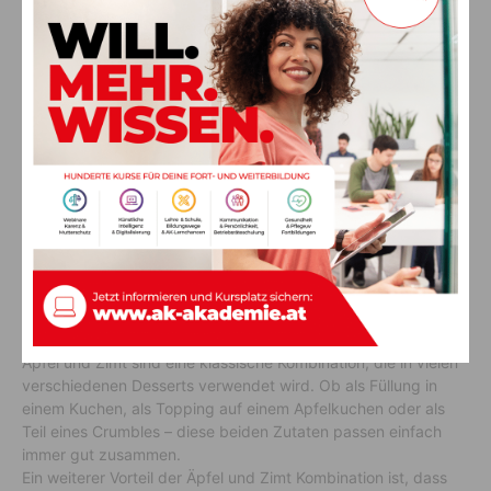
entscheiden. Einige der beliebtesten Halloween-Desserts sind
Hexenfinger aus Würstchen mit Ketchup, Cupcakes mit
gruseliger Spinnennetzdekoration und Kekse mit weißer
Glasur, die später an eine Mumie erinnert.
Wenn Sie allerdings etwas Besonderes backen möchten,
sollten Sie sich für einen Brain Cake entscheiden. Dieser
besteht aus rosafarbenem Biskuit, Sahne und Erdbeeren. Er
sieht nicht nur gruselig aus, sondern schmeckt auch
hervorragend!
Desserts mit Äpfeln und Zimt –
Die günstige Alternative
Äpfel und Zimt sind eine klassische Kombination, die in vielen
verschiedenen Desserts verwendet wird. Ob als Füllung in
einem Kuchen, als Topping auf einem Apfelkuchen oder als
Teil eines Crumbles – diese beiden Zutaten passen einfach
immer gut zusammen.
Ein weiterer Vorteil der Äpfel und Zimt Kombination ist, dass