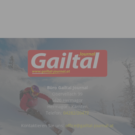
Büro Gailtal Journal
Obervellach 99
9620 Hermagor
Hermagor - Kärnten
Telefon:
04282/20472
Kontaktieren Sie uns:
office@gailtal-journal.at