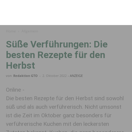
Home
Allgemein
Süße Verführungen: Die
besten Rezepte für den
Herbst
von
Redaktion GTO
-
2. Oktober 2022
- ANZEIGE
Online -
Die besten Rezepte für den Herbst sind sowohl
süß und als auch verführerisch. Nicht umsonst
ist die Zeit im Oktober ganz besonders für
verführerische Kuchen mit den leckersten