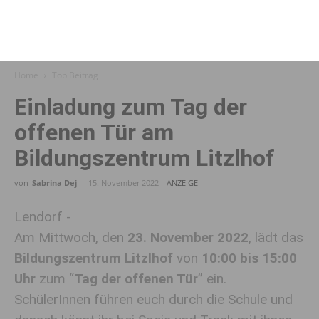
Home
Top Beitrag
Einladung zum Tag der
offenen Tür am
Bildungszentrum Litzlhof
von
Sabrina Dej
-
15. November 2022
- ANZEIGE
Lendorf -
Am Mittwoch, den
23. November 2022
, lädt das
Bildungszentrum Litzlhof
von
10:00 bis 15:00
Uhr
zum “
Tag der offenen Tür
” ein.
SchülerInnen führen euch durch die Schule und