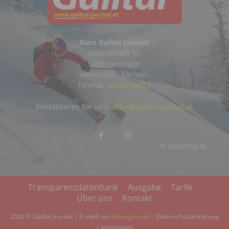
Büro Gailtal Journal
Obervellach 99
9620 Hermagor
Hermagor - Kärnten
Telefon:
04282/20472
Kontaktieren Sie uns:
office@gailtal-journal.at
© nassfeld.at
Transparenzdatenbank
Ausgabe
Tarife
Über uns
Kontakt
2026 © Gailtal Journal | Erstellt von
Krassgrün.at
|
Datenschutzerklärung
|
Impressum