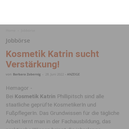
Home
Jobbörse
Jobbörse
Kosmetik Katrin sucht
Verstärkung!
von
Barbara Zobernig
-
28. Juni 2022
- ANZEIGE
Hemagor -
Bei
Kosmetik Katrin
Phillipitsch sind alle
staatliche geprüfte KosmetikerIn und
FußpflegerIn. Das Grundwissen für die tägliche
Arbeit lernt man in der Fachausbildung, das