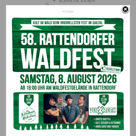
Anzeige
Kosmetik Katrin, Katrin Philippitsch
Gasserplatz 1/12a
9620 Hermagor
+43 4282 25 206
info@kosmetik-katrin.at
https://www.kosmetik-katrin.at/
Vorheriger Artikel
Nächster Artikel
Voller Erfolg: Erster
Einladung zur Eröffnung der
Vorbereitungskurs für
Cottages im EuroParcs
künftige Tierärzte ausgebucht
Pressegger See
AKTUELLES
Kirchtag in St. Lorenzen
6. August 2026
Aktuell