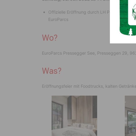
Offizielle Eröffnung durch LH Peter Kaiser 
EuroParcs
Wo?
EuroParcs Pressegger See, Presseggen 29, 9
Was?
Eröffnungsfeier mit Foodtrucks, kalten Geträ