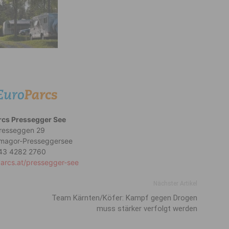
rcs Pressegger See
resseggen 29
magor-Presseggersee
43 4282 2760
parcs.at/pressegger-see
Nächster Artikel
Team Kärnten/Köfer: Kampf gegen Drogen
muss stärker verfolgt werden