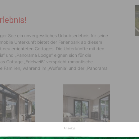
lebnis!
ger See ein unvergessliches Urlaubserlebnis für seine
e mobile Unterkunft bietet der Ferienpark ab diesem
neu errichteten Cottages. Die Unterkünfte mit den
ia“ und „Panorama Lodge“ eignen sich für die
 Das Cottage „Edelweiß“ verspricht romantische
ere Familien, während im „Wulfenia“ und der „Panorama
Anzeige