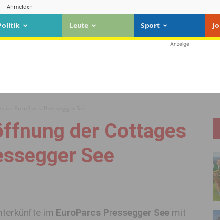
Anmelden
Politik
Leute
Sport
Jo
Anzeige
ges im EuroParcs Pressegger See
öffnung der Cottages
essegger See
terkünfte im
EuroParcs Pressegger See
mit