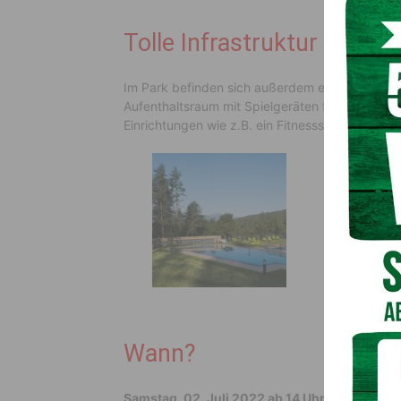
Tolle Infrastruktur
Im Park befinden sich außerdem ein Restaurant,
Aufenthaltsraum mit Spielgeräten für Groß und
Einrichtungen wie z.B. ein Fitnessstudio und Wel
Wann?
Samstag, 02. Juli 2022 ab 14 Uhr