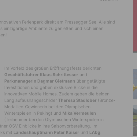
nnovativen Ferienpark direkt am Pressegger See. Alle sind
das einzigartige Ambiente zu genießen und sich einen
hen!
Im Vorfeld des großen Eröffnungsfests berichten
Geschäftsführer Klaus Schrittesser
und
Parkmanagerin Dagmar Gietmann
über getätigte
Investitionen und geben exklusive Blicke in die
innovativen Mobile Homes. Zudem geben die beiden
Langlaufaushängeschilder
Theresa Stadlober
(Bronze-
Medaillen-Gewinnerin bei den Olympischen
Winterspielen in Peking) und
Mika Vermeulen
(Teilnehmer bei den Olympischen Winterspielen in
er ÖSV Einblicke in ihre Saisonvorbereitung. Im
rks mit
Landeshauptmann Peter Kaiser
und
LAbg
.