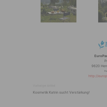
EuroPa
P
9620 Her
+
http://euro
Vorheriger Artikel
Kosmetik Katrin sucht Verstärkung!