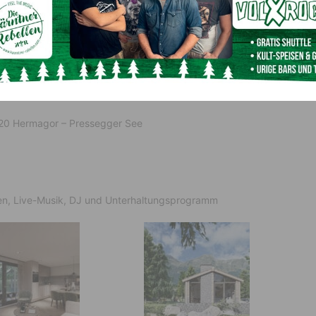
und LAbg. Leopold Bgm. Astner sowie Vertreter von
620 Hermagor – Pressegger See
nken, Live-Musik, DJ und Unterhaltungsprogramm