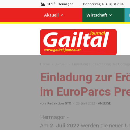
C
31.1
Donnerstag, 6. August 2026
Hermagor
Aktuell
Wirtschaft
Gailtal
Journal
Home
Aktuell
Einladung zur Eröffnung der Cotta
Einladung zur Er
im EuroParcs Pr
von
Redaktion GTO
-
28. Juni 2022
- ANZEIGE
Hermagor -
Am
2. Juli 2022
werden die neuen Un