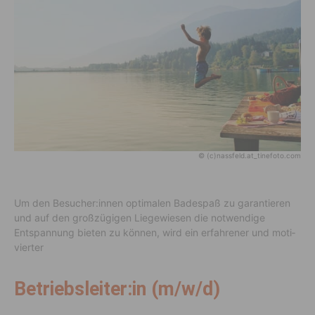
© (c)nassfeld.at_tinefoto.com
Um den Besu­cher:innen opti­malen Bade­spaß zu garan­tieren
und auf den groß­zü­gigen Liege­wiesen die notwen­dige
Entspan­nung bieten zu können, wird ein erfah­rener und moti­
vierter
Betriebsleiter:in (m/w/d)