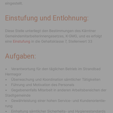
eingestellt.
Einstu­fung und Entloh­nung:
Diese Stelle unter­liegt den Bestim­mungen des Kärntner
Gemein­de­mit­ar­bei­te­rin­nen­ge­setzes, K-GMG, und es erfolgt
eine
Einstu­fung
in die Gehalts­klasse 7, Stel­len­wert 33
Aufgaben:
• Verant­wor­tung für den tägli­chen Betrieb im Strandbad
Hermagor
• Überwa­chung und Koor­di­na­tion sämt­li­cher Tätig­keiten
• Führung und Moti­va­tion des Perso­nals
• Gege­be­nen­falls Mitar­beit in anderen Arbeits­be­rei­chen der
Stadt­ge­meinde
• Gewähr­leis­tung einer hohen Service- und Kunden­ori­en­tie­
rung
• Einhal­tung sämt­li­cher Sicher­heits- und Hygie­ne­stan­dards