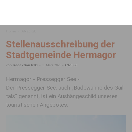
Home
ANZEIGE
Stellenausschreibung der
Stadtgemeinde Hermagor
von
Redaktion GTO
-
3. März 2023
- ANZEIGE
Hermagor - Pressegger See -
Der Pres­segger See, auch „Bade­wanne des Gail­
tals“ genannt, ist ein Aushän­ge­schild unseres
touris­ti­schen Ange­botes.