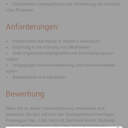
• Fort­lau­fende Überwa­chung und Opti­mie­rung der betrieb­li­
chen Prozesse
Anforderungen:
• Führer­schein der Klasse B, Klasse C erwünscht
• Erfah­rung in der Führung von Mitar­bei­tern
• Gute Orga­ni­sa­ti­ons­fä­hig­keiten und Durch­set­zungs­ver­
mögen
• Ausge­prägte Kunden­ori­en­tie­rung und Kommu­ni­ka­ti­ons­
stärke
• Belast­bar­keit und Flexi­bi­lität
Bewerbung
Wenn Sie an dieser Heraus­for­de­rung inter­es­siert sind,
bewerben Sie sich bitte bei der Stadt­ge­meinde Hermagor-
Pres­segger See, z.Hd. Herrn AL Bern­hard Resch, Wulfe­nia­
platz 1, 9620 Hermagor oder unter der E-Mail Adresse: