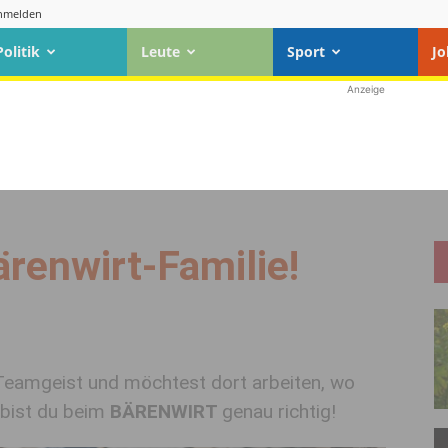
nmelden
Politik
Leute
Sport
Jo
Anzeige
ärenwirt-Familie!
 Teamgeist und möchtest dort arbeiten, wo
n bist du beim
BÄRENWIRT
genau richtig!