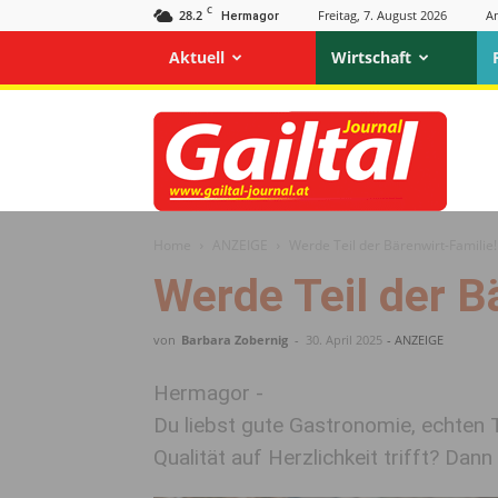
C
28.2
Freitag, 7. August 2026
A
Hermagor
Aktuell
Wirtschaft
Gailtal
Journal
Home
ANZEIGE
Werde Teil der Bärenwirt-Familie!
Werde Teil der B
von
Barbara Zobernig
-
30. April 2025
- ANZEIGE
Hermagor -
Du liebst gute Gastronomie, echten
Qualität auf Herzlichkeit trifft? Dan