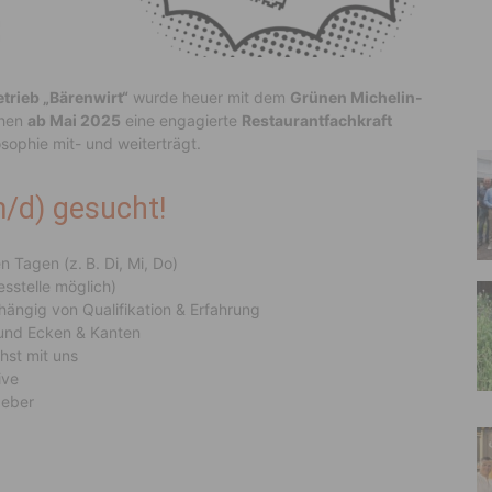
rieb „Bärenwirt“
wurde heuer mit dem
Grünen Michelin-
chen
ab Mai 2025
eine engagierte
Restaurantfachkraft
osophie mit- und weiterträgt.
m/d) gesucht!
 Tagen (z. B. Di, Mi, Do)
esstelle möglich)
bhängig von Qualifikation & Erfahrung
 und Ecken & Kanten
hst mit uns
ive
tgeber