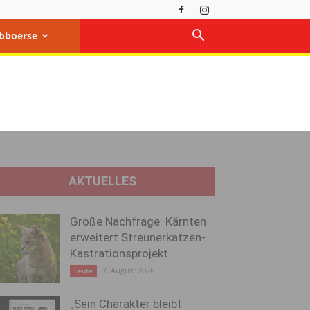
bboerse
AKTUELLES
Große Nachfrage: Kärnten
erweitert Streunerkatzen-
Kastrationsprojekt
7. August 2026
Leute
„Sein Charakter bleibt