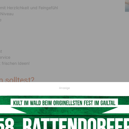
mit Herzlichkeit und Feingefühl
-Niveau
e
st
ervice
 frischen Ideen!
 solltest?
Anzeige
hslung garantiert.
klung.
er-Familie.