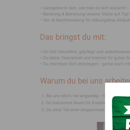
– Gastgeber:in sein, wie man es sich wünscht – 
– Beratung & Betreuung unserer Gäste auf Top
– Vor- & Nachbereitung für reibungslose Abläuf
Das bringst du mit:
– Du bist freundlich, gepflegt und selbstbewus
– Du liebst Teamarbeit und brennst für guten S
– Du möchtest dich einbringen – gerne auch mit
Warum du bei uns arbeiten
Bei uns wird’s nie langweilig – hier ist Abwec
Du bekommst Raum für Kreativität & Entwic
Du wirst Teil einer eingeschworenen Gastgeb