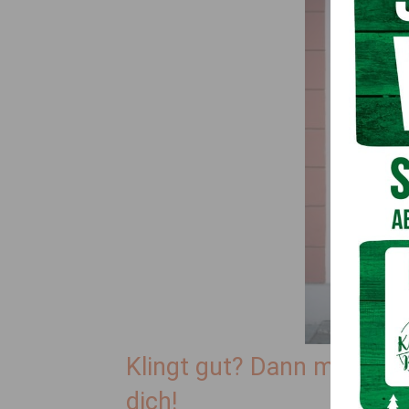
Klingt gut? Dann melde di
dich!