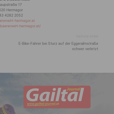
aupstraße 17
620 Hermagor
43 4282 2052
erenwirt-hermagor.at
baerenwirt-hermagor.at/
Nächster Artikel
E-Bike-Fahrer bei Sturz auf der Eggeralmstraße
schwer verletzt