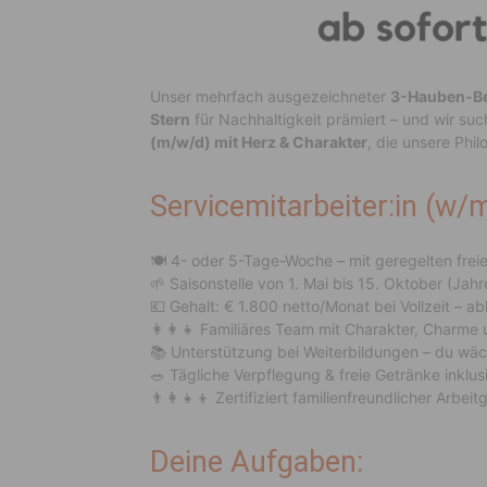
Unser mehrfach ausgezeichneter
3-Hauben-Bet
Stern
für Nachhaltigkeit prämiert – und wir su
(m/w/d) mit Herz & Charakter
, die unsere Phil
Servicemitarbeiter:in (w/
🍽 4- oder 5-Tage-Woche – mit geregelten freien
🌱 Saisonstelle von 1. Mai bis 15. Oktober (Jahr
💶 Gehalt: € 1.800 netto/Monat bei Vollzeit – a
👩‍👩‍👧 Familiäres Team mit Charakter, Charme
📚 Unterstützung bei Weiterbildungen – du wäc
🥗 Tägliche Verpflegung & freie Getränke inklus
👨‍👩‍👧‍👦 Zertifiziert familienfreundlicher Arbei
Deine Aufgaben: