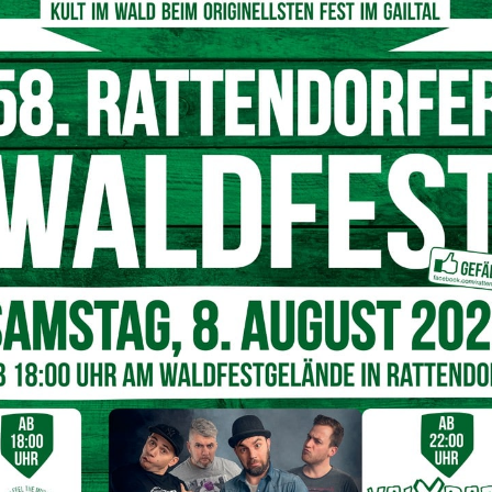
it vor Bildschirmen verbringen, schafft der Schulskikurs
fahrt, gemütliche Hüttenabende und das Gefühl,
es Skivergnügen
n allen Schwierigkeitsgraden optimale Bedingungen für
ungsreichsten Skigebiete der Alpen-Südseite begeistert es
chneefans gleichermaßen.
rt mit den ÖBB
nverkehr AG, betont die Bedeutung der nachhaltigen
r Partner den größten Schulskikurs Österreichs. Bis zu
n Skifahren und Snowboarden stehen auch zahlreiche
hen eine klimafreundliche und unkomplizierte Anreise per
. Unser Ziel ist es, den Schüler:innen einen