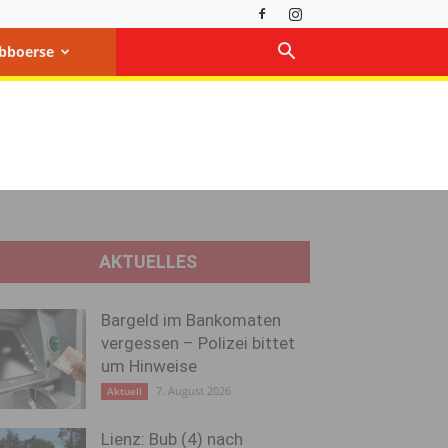
bboerse
AKTUELLES
Bargeld im Bankomaten
vergessen – Polizei bittet
um Hinweise
7. August 2026
Aktuell
Lienz: Bub (4) nach