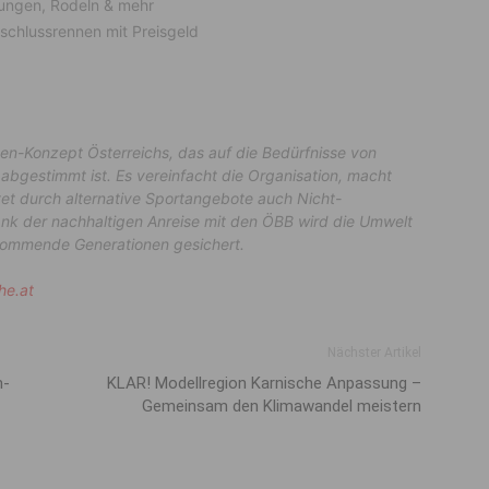
ngen, Rodeln & mehr
chlussrennen mit Preisgeld
n-Konzept Österreichs, das auf die Bedürfnisse von
 abgestimmt ist. Es vereinfacht die Organisation, macht
etet durch alternative Sportangebote auch Nicht-
Dank der nachhaltigen Anreise mit den ÖBB wird die Umwelt
 kommende Generationen gesichert.
he.at
Nächster Artikel
m-
KLAR! Modellregion Karnische Anpassung –
Gemeinsam den Klimawandel meistern