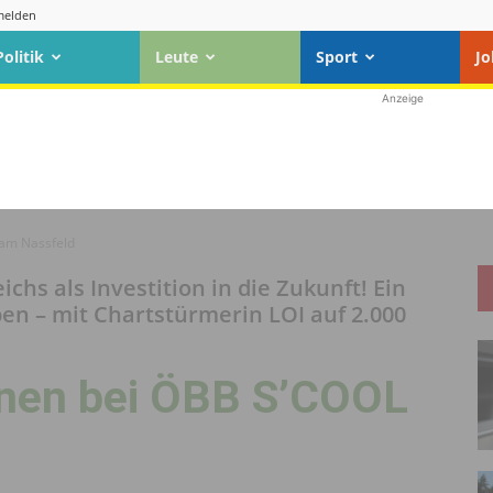
elden
Politik
Leute
Sport
Jo
Anzeige
 am Nassfeld
chs als Investition in die Zukunft! Ein
lpen – mit Chartstürmerin LOI auf 2.000
nnen bei ÖBB S’COOL