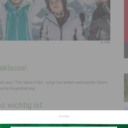
© ÖBB
aklasse!
nnt aus “The Voice Kids”, sorgt bei einem exklusiven Open-
ische Begeisterung.
 wichtig ist
Anzeige
zeitaktivität. Sie fördert nicht nur die körperliche
nhalt und die persönliche Entwicklung der Schüler:innen.