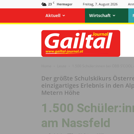
C
23
Freitag, 7. August 2026
Anm
Hermagor
Aktuell
Wirtschaft
Gailtal
Journal
Home
Leute
1.500 Schüler:innen bei ÖBB S’COOL
Der größte Schulskikurs Österrei
einzigartiges Erlebnis in den A
Metern Höhe
1.500 Schüler:i
am Nassfeld