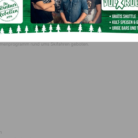
ren ein Erfolgskonzept
S’COOL vereinfacht die Organisation und macht Skikurse
tern planbar und leistbar. Dank der langjährigen
Austria, Kelly’s, Kronen Zeitung, Generali, Intersport und
ahmenprogramm rund ums Skifahren geboten.
n