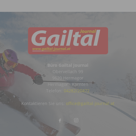
Büro Gailtal Journal
Obervellach 99
9620 Hermagor
Hermagor - Kärnten
Telefon:
04282/20472
Kontaktieren Sie uns:
office@gailtal-journal.at