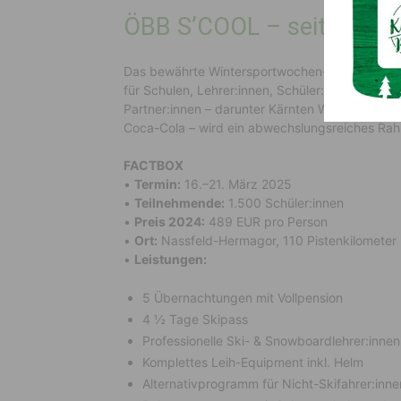
ÖBB S’COOL – seit 20 Jah
Das bewährte Wintersportwochen-Konzept ÖBB 
für Schulen, Lehrer:innen, Schüler:innen und El
Partner:innen – darunter Kärnten Werbung, Bank 
Coca-Cola – wird ein abwechslungsreiches R
FACTBOX
•
Termin:
16.–21. März 2025
•
Teilnehmende:
1.500 Schüler:innen
•
Preis 2024:
489 EUR pro Person
•
Ort:
Nassfeld-Hermagor, 110 Pistenkilometer
•
Leistungen:
5 Übernachtungen mit Vollpension
4 ½ Tage Skipass
Professionelle Ski- & Snowboardlehrer:innen
Komplettes Leih-Equipment inkl. Helm
Alternativprogramm für Nicht-Skifahrer:inne