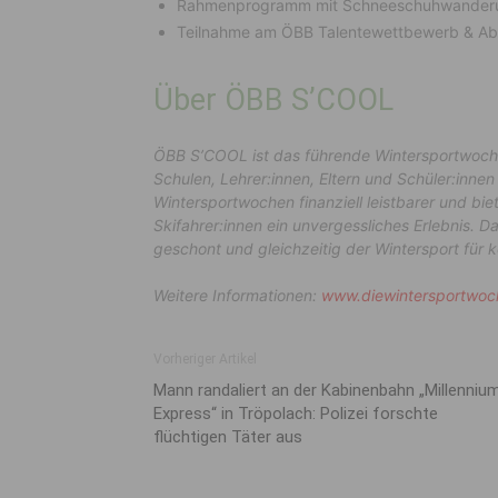
Rahmenprogramm mit Schneeschuhwanderu
Teilnahme am ÖBB Talentewettbewerb & Abs
Über ÖBB S’COOL
ÖBB S’COOL ist das führende Wintersportwoche
Schulen, Lehrer:innen, Eltern und Schüler:innen
Wintersportwochen finanziell leistbarer und bi
Skifahrer:innen ein unvergessliches Erlebnis. 
geschont und gleichzeitig der Wintersport für
Weitere Informationen:
www.diewintersportwoc
Vorheriger Artikel
Mann randaliert an der Kabinenbahn „Millenniu
Express“ in Tröpolach: Polizei forschte
flüchtigen Täter aus