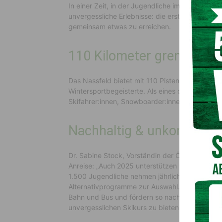
In einer Zeit, in der Jugendliche immer mehr Ze
unvergessliche Erlebnisse: die erste eigene Ab
gemeinsam etwas zu erreichen.
110 Kilometer grenzenlos
Das Nassfeld bietet mit 110 Pistenkilometern i
Wintersportbegeisterte. Als eines der abwechsl
Skifahrer:innen, Snowboarder:innen und Tiefs
Nachhaltig & unkomplizie
Dr. Sabine Stock, Vorständin der ÖBB-Persone
Anreise: „Auch 2025 unterstützen wir als stolze
1.500 Jugendliche nehmen jährlich teil – nebe
Alternativprogramme zur Auswahl. Wir ermöglic
Bahn und Bus und fördern so nachhaltiges Reisen
unvergesslichen Skikurs zu bieten.“