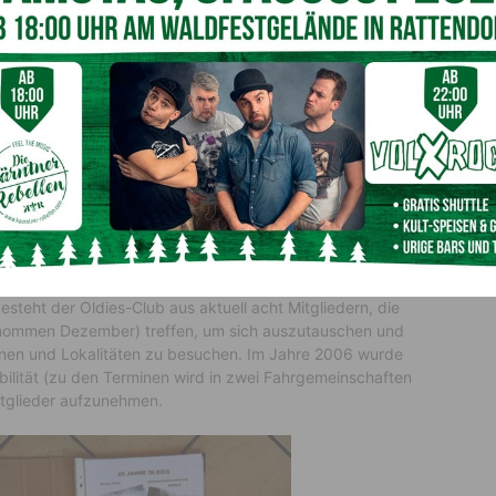
Imkerei Segner
wurde schlussendlich am 31. Jänner des Jahres 2002 der
gliedern formal gegründet:
Johann Fritz
als Schriftführer,
feifer, Herbert Pitzler, Rudolf Pock
und
Erich
In den Folgejahren kamen dann noch J
ohann Pettauer
luga
(2007) dazu. Nach dem späteren Austritt von
esteht der Oldies-Club aus aktuell acht Mitgliedern, die
enommen Dezember) treffen, um sich auszutauschen und
ionen und Lokalitäten zu besuchen. Im Jahre 2006 wurde
bilität (zu den Terminen wird in zwei Fahrgemeinschaften
itglieder aufzunehmen.