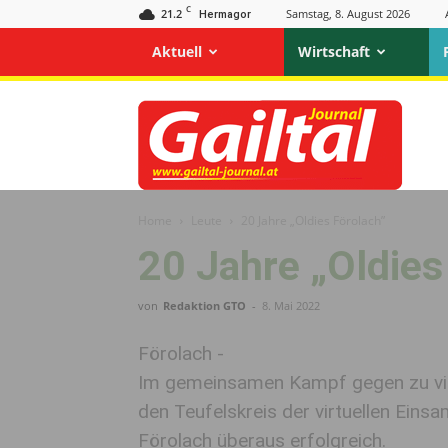
C
21.2
Samstag, 8. August 2026
Hermagor
Aktuell
Wirtschaft
Gailtal
Journal
Home
Leute
20 Jahre „Oldies Förolach”
20 Jahre „Oldies
von
Redaktion GTO
-
8. Mai 2022
Förolach -
Im gemeinsamen Kampf gegen zu viel
den Teufelskreis der virtuellen Eins
Förolach überaus erfolgreich.