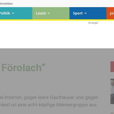
Anmelden
Politik
Leute
Sport
Jo
Anzeige
 Förolach”
 Internet, gegen leere Gasthäuser und gegen
amkeit ist eine acht-köpfige Männergruppe aus