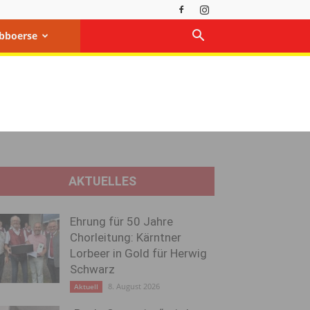
bboerse
AKTUELLES
Ehrung für 50 Jahre
Chorleitung: Kärntner
Lorbeer in Gold für Herwig
Schwarz
8. August 2026
Aktuell