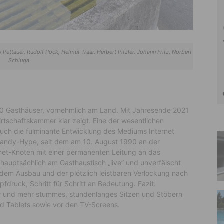
 Pettauer, Rudolf Pock, Helmut Traar, Herbert Pitzler, Johann Fritz, Norbert
Schluga
60 Gasthäuser, vornehmlich am Land. Mit Jahresende 2021
irtschaftskammer klar zeigt. Eine der wesentlichen
uch die fulminante Entwicklung des Mediums Internet
 Handy-Hype, seit dem am 10. August 1990 an der
ernet-Knoten mit einer permanenten Leitung an das
t hauptsächlich am Gasthaustisch „live” und unverfälscht
dem Ausbau und der plötzlich leistbaren Verlockung nach
pfdruck, Schritt für Schritt an Bedeutung. Fazit:
r und mehr stummes, stundenlanges Sitzen und Stöbern
d Tablets sowie vor den TV-Screens.