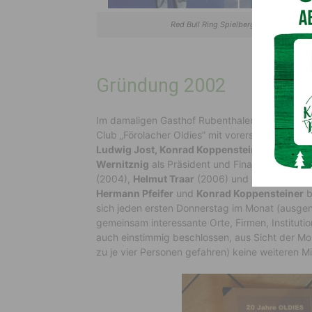
Red Bull Ring Spielberg
Gründung 2002
Im damaligen Gasthof Rubenthaler in Förolach 
Club „Förolacher Oldies” mit vorerst sieben Mit
Ludwig Jost, Konrad Koppensteiner, Hermann P
Wernitznig
als Präsident und Finanzminister. 
(2004),
Helmut Traar
(2006) und
Norbert Sch
Hermann Pfeifer
und
Konrad Koppensteiner
b
sich jeden ersten Donnerstag im Monat (ausg
gemeinsam interessante Orte, Firmen, Institut
auch einstimmig beschlossen, aus Sicht der Mo
zu je vier Personen gefahren) keine weiteren M