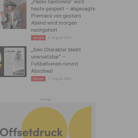
„Paolo Santonino“ wird
heute gespielt – abgesagte
Premiere von gestern
Abend wird morgen
nachgeholt
8. August 2026
Aktuell
„Sein Charakter bleibt
unersetzbar“ –
Fußballverein nimmt
Abschied
7. August 2026
Aktuell
Anzeige