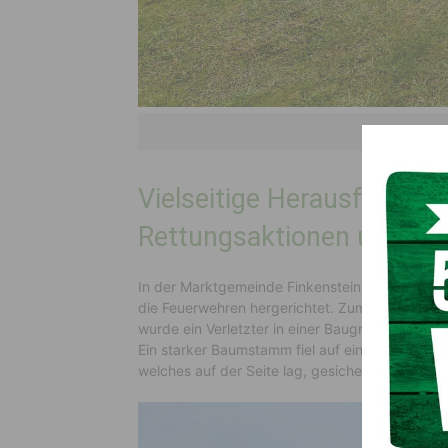
(c) Bezirksfe
Vielseitige Herausforderu
Rettungsaktionen und Be
In der Marktgemeinde Finkenstein wurden für d
die Feuerwehren hergerichtet. Zum einen war e
wurde ein Verletzter in einer Baugrube verschü
Ein starker Baumstamm fiel auf einen Personen
welches auf der Seite lag, gesichert und gebo