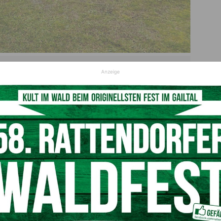
uerwehrkommando Villach-Land
Anzeige
ngen in Finkenstein:
rgungsszenarien
ie Einsatzkräfte im Altstoffsammelzentrum 4 Szenarien für
ine Person vom Dach eines Salzsilos zum Bergen, weiters
ttet und musste von den Rettungskräften befreit werden.
kraftwagen und schlussendlich musste ein Fahrzeug,
rgen werden.