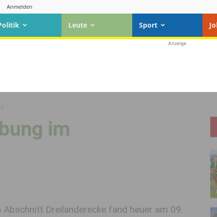
Anmelden
Politik
Leute
Sport
Jo
Anzeige
ck
übung im
m Abschnitt Dreiländerecke fand heuer am 09.