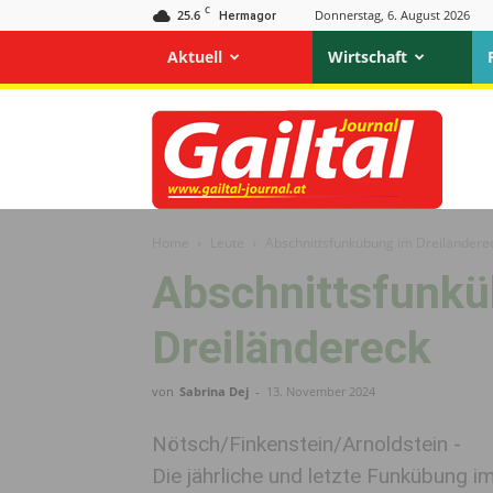
C
25.6
Donnerstag, 6. August 2026
Hermagor
Aktuell
Wirtschaft
Gailtal
Journal
Home
Leute
Abschnittsfunkübung im Dreiländere
Abschnittsfunk
Dreiländereck
von
Sabrina Dej
-
13. November 2024
Nötsch/Finkenstein/Arnoldstein -
Die jährliche und letzte Funkübung i