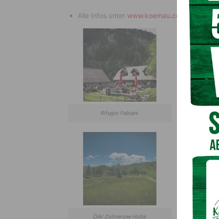
Alle Infos unter
www.koemau.com/almundka
Rifugio Fabiani
M
ÖAV Zollnersee Hütte