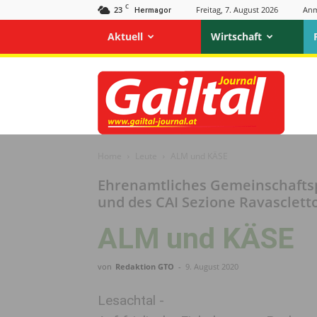
C
23
Freitag, 7. August 2026
Anm
Hermagor
Aktuell
Wirtschaft
Gailtal
Journal
Home
Leute
ALM und KÄSE
Ehrenamtliches Gemeinschaftsp
und des CAI Sezione Ravasclett
ALM und KÄSE
von
Redaktion GTO
-
9. August 2020
Lesachtal -