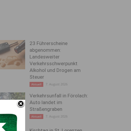
23 Führerscheine
abgenommen:
Landesweiter
Verkehrsschwerpunkt
Alkohol und Drogen am
Steuer
7. August 2026
Aktuell
Verkehrsunfall in Förolach:
Auto landet im
Straßengraben
7. August 2026
Aktuell
Kirchtag in St. Lorenzen