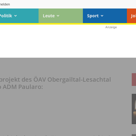
elden
Politik
Leute
Sport
Jo
Anzeige
rojekt des ÖAV Obergailtal-Lesachtal
o ADM Paularo: