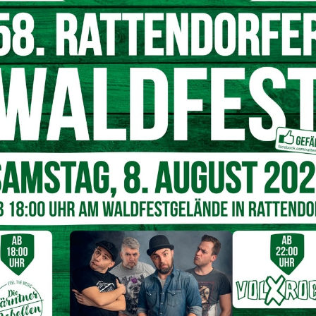
ese
alga Lodin Alta
Gailtaler Almkäse g.U