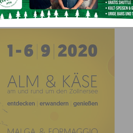
Fotocredits alle (c) ÖAV Obergailtal-Lesachtal