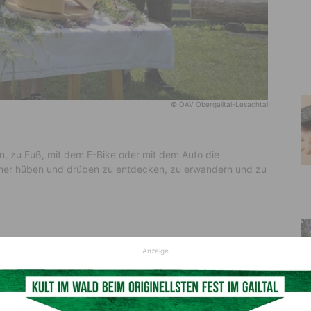
© ÖAV Obergailtal-Lesachtal
n, zu Fuß, mit dem E-Bike oder mit dem Auto die
lner hüben und drüben zu entdecken, zu erwandern und zu
Anzeige
stungen – Käsewanderungen (Bergwanderführer Karnische
 Pferdewanderungen (auf italienischer Seite).
einsames Fest mit Musik auf der Rif. Fabiani statt.