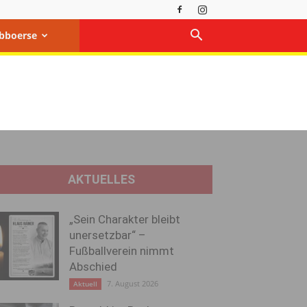
bboerse
AKTUELLES
„Sein Charakter bleibt
unersetzbar“ –
Fußballverein nimmt
Abschied
7. August 2026
Aktuell