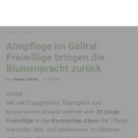
Home
Leute
Almpflege im Gailtal:
Freiwillige bringen die
Blumenpracht zurück
von
Sophie Leitner
-
8. Juli 2026
Gailtal -
Mit viel Engagement, Teamgeist und
körperlichem Einsatz widmen sich
20 junge
Freiwillige
in den
Karnischen Alpen
der Pflege
wertvoller Alm- und Mähwiesen. Im Rahmen