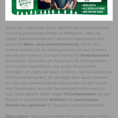
Natur erleben, Gemeinschaft
stärken
Neben der praktischen Arbeit steht bei der Umweltbaustelle
auch das gemeinsame Erleben im Mittelpunkt. Viele der
jungen Teilnehmerinnen und Teilnehmer interessieren sich
bereits für
Natur- und Landschaftsschutz
. Durch den
direkten Kontakt mit der Natur gewinnen sie neue Einblicke
und werden motiviert, sich auch künftig für
Umweltprojekte
einzusetzen. Besonders der Austausch mit Gleichgesinnten
wird von den Jugendlichen und jungen Erwachsenen
geschätzt. „Es macht mir Spaß, zu lernen, wie man Geräte wie
die Motorsense bedient. Ich überlege, mich diesen Sommer
für noch eine Umweltbaustelle anzumelden“, erzählt Sophie,
eine Teilnehmerin. Auch die Gemeinschaft kommt nicht zu
kurz: Nach getaner Arbeit sorgen
Freizeitaktivitäten
wie ein
Besuch im benachbarten
Waldbad
oder
gemeinsame
Abende am Lagerfeuer
für Ausgleich und Zusammenhalt.
Sepp Lederer
fasst die besondere Atmosphäre des Projekts