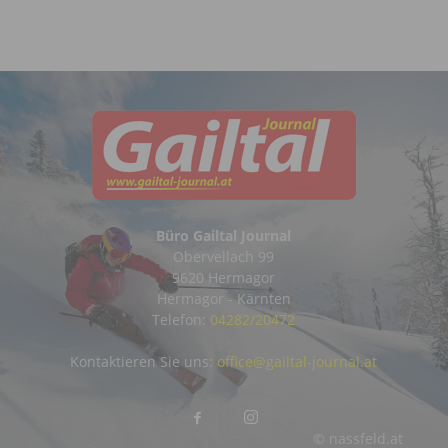
Büro Gailtal Journal
Obervellach 99
9620 Hermagor
Hermagor - Kärnten
Telefon:
04282/20472
Kontaktieren Sie uns:
office@gailtal-journal.at
© nassfeld.at