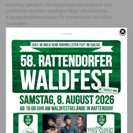
begehbar gemacht. Die Ergebnisse des Einsatzes sind
unmittelbar sichtbar: gepflegte Wege und erhaltene
Kulturlandschaften bleiben für Einheimische und Gäste
zugänglich.
Anzeige
Mähen am Wegrand (c) Meusburger