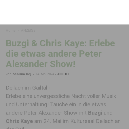
Home
ANZEIGE
Buzgi & Chris Kaye: Erlebe
die etwas andere Peter
Alexander Show!
von
Sabrina Dej
-
14. Mai 2024
- ANZEIGE
Dellach im Gailtal -
Erlebe eine unvergessliche Nacht voller Musik
und Unterhaltung! Tauche ein in die etwas
andere Peter Alexander Show mit
Buzgi
und
Chris Kaye
am 24. Mai im Kultursaal Dellach an