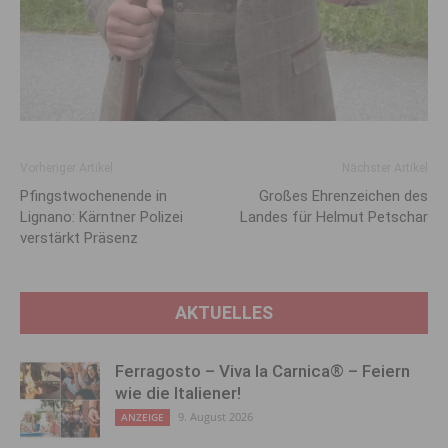
Vorheriger Artikel
Nächster Artikel
Pfingstwochenende in
Großes Ehrenzeichen des
Lignano: Kärntner Polizei
Landes für Helmut Petschar
verstärkt Präsenz
AKTUELLES
Ferragosto – Viva la Carnica® – Feiern
wie die Italiener!
9. August 2026
ANZEIGE