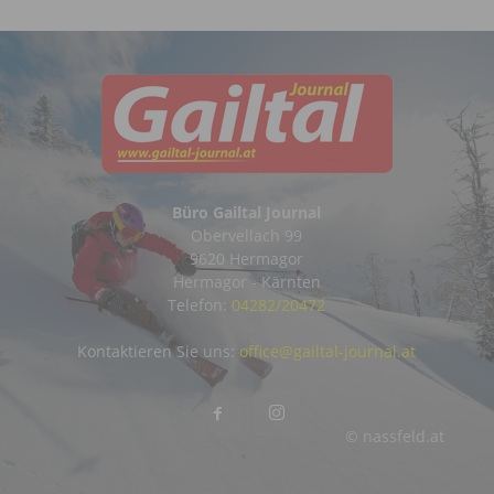
Büro Gailtal Journal
Obervellach 99
9620 Hermagor
Hermagor - Kärnten
Telefon:
04282/20472
Kontaktieren Sie uns:
office@gailtal-journal.at
© nassfeld.at