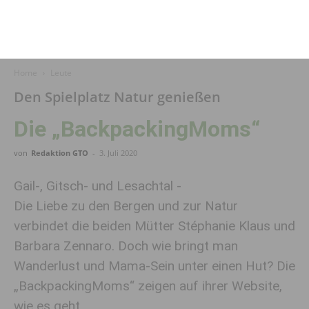
Home
Leute
Den Spielplatz Natur genießen
Die „BackpackingMoms“
von
Redaktion GTO
-
3. Juli 2020
Gail-, Gitsch- und Lesachtal -
Die Liebe zu den Bergen und zur Natur
verbindet die beiden Mütter Stéphanie Klaus und
Barbara Zennaro. Doch wie bringt man
Wanderlust und Mama-Sein unter einen Hut? Die
„BackpackingMoms“ zeigen auf ihrer Website,
wie es geht.