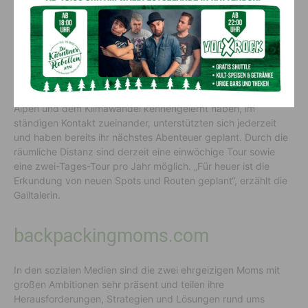
Stéphanie und Barbara trennen 500 Kilometer, denn Barbara
ist aus den italienischen Alpen (Trentino) mit ihrem Mann nach
Bayern gezogen. Stéphanie wohnt mit ihrer Familie inmitten
eines „Wanderparadieses“ – und zwar in Kötschach-Mauthen.
Nichtsdestotrotz stehen die Freundinnen, die sich durch die
gemeinsame Arbeit an einem EU-Projekt zum Thema Seen der
Alpen und dem Klimawandel kennengelernt haben, im
ständigen Kontakt zueinander, unterstützten sich jederzeit
und haben bereits ihr nächstes Abenteuer geplant. Durch die
räumliche Distanz sind derzeit eine einwöchige Tour sowie
eine zwei-Tages-Tour pro Jahr möglich. „Für heuer ist die
Erkundung von neuen Spots und Routen geplant“, erzählt die
Gailtalerin.
backpackingmoms.com
In den sozialen Medien sind die zwei ehrgeizigen Moms mit
großen Ambitionen sehr präsent und teilen ihre
Herausforderungen, Strategien und Lösungen rund ums