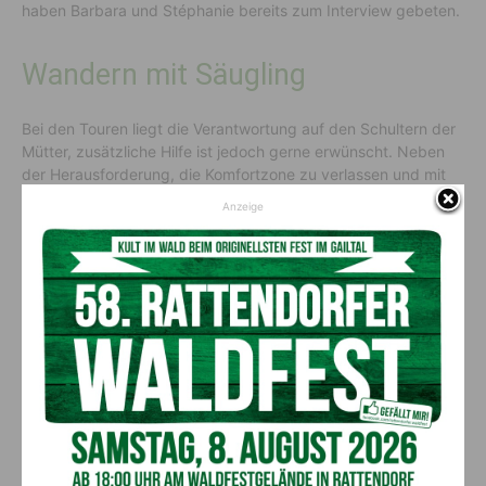
haben Barbara und Stéphanie bereits zum Interview gebeten.
Wandern mit Säugling
Bei den Touren liegt die Verantwortung auf den Schultern der
Mütter, zusätzliche Hilfe ist jedoch gerne erwünscht. Neben
der Herausforderung, die Komfortzone zu verlassen und mit
einigen „Extra-Kilos“ mehr am Rücken eine Wandertour zu
Anzeige
starten, ist es auch wichtig, jederzeit auf die Bedürfnisse des
Babys eingehen zu können. Anpassungsfähigkeit ist hierbei
das Ein und Alles. Manchmal muss auch der ursprüngliche
Plan adaptiert werden, der gemeinsame Spaß soll jedoch vor
der Erreichung eines Zieles stehen. Doch insgesamt
überwiegen die positiven Aspekte beim Wandern mit
Kleinkindern. Die gemeinsame Zeit, die an der frischen Luft
verbracht wird, wirkt sich entspannend auf Mutter und Kind
aus. Dieses schöne Erlebnis stärkt zudem die Bindung.
Tourenplanung auf Distanz