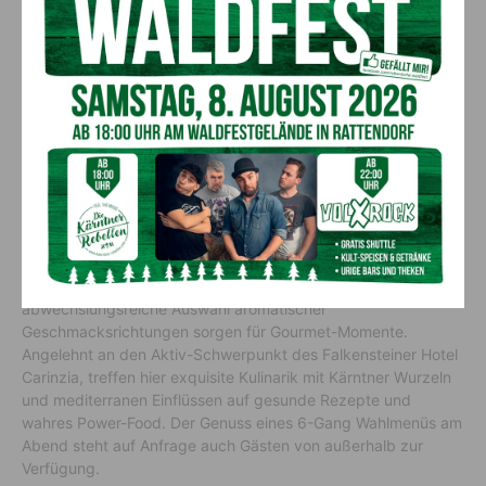
Genussmomente im
Falkensteiner Hotel &
Spa Carinzia
Kärntner Aktiv-Kulinarik
Hochwertige Zutaten, sorgfältige Zubereitung und eine
abwechslungsreiche Auswahl aromatischer
Geschmacksrichtungen sorgen für Gourmet-Momente.
Angelehnt an den Aktiv-Schwerpunkt des Falkensteiner Hotel
Carinzia, treffen hier exquisite Kulinarik mit Kärntner Wurzeln
und mediterranen Einflüssen auf gesunde Rezepte und
wahres Power-Food. Der Genuss eines 6-Gang Wahlmenüs am
Abend steht auf Anfrage auch Gästen von außerhalb zur
Verfügung.