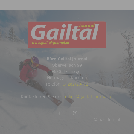
Büro Gailtal Journal
Obervellach 99
9620 Hermagor
Hermagor - Kärnten
Telefon:
04282/20472
Kontaktieren Sie uns:
office@gailtal-journal.at
© nassfeld.at