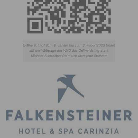
Online Voting! Vom 8. Jänner bis zum 3. Feber 2023 findet
auf der Webpage der WKO das Online Voting statt.
Michael Buchacher freut sich über jede Stimme!