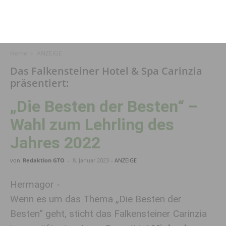
Home
ANZEIGE
Das Falkensteiner Hotel & Spa Carinzia
präsentiert:
„Die Besten der Besten“ –
Wahl zum Lehrling des
Jahres 2022
von
Redaktion GTO
-
8. Januar 2023
- ANZEIGE
Hermagor -
Wenn es um das Thema „Die Besten der
Besten“ geht, sticht das Falkensteiner Carinzia