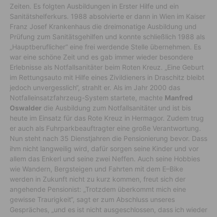
Zeiten. Es folgten Ausbildungen in Erster Hilfe und ein
Sanitätshelferkurs. 1988 absolvierte er dann in Wien im Kaiser
Franz Josef Krankenhaus die dreimonatige Ausbildung und
Prüfung zum Sanitätsgehilfen und konnte schließlich 1988 als
„Hauptberuflicher“ eine frei werdende Stelle übernehmen. Es
war eine schöne Zeit und es gab immer wieder besondere
Erlebnisse als Notfallsanitäter beim Roten Kreuz. „Eine Geburt
im Rettungsauto mit Hilfe eines Zivildieners in Draschitz bleibt
jedoch unvergesslich“, strahlt er. Als im Jahr 2000 das
Notfalleinsatzfahrzeug-System startete, machte
Manfred
Oswalder
die Ausbildung zum Notfallsanitäter und ist bis
heute im Einsatz für das Rote Kreuz in Hermagor. Zudem trug
er auch als Fuhrparkbeauftragter eine große Verantwortung.
Nun steht nach 35 Dienstjahren die Pensionierung bevor. Dass
ihm nicht langweilig wird, dafür sorgen seine Kinder und vor
allem das Enkerl und seine zwei Neffen. Auch seine Hobbies
wie Wandern, Bergsteigen und Fahrten mit dem E–Bike
werden in Zukunft nicht zu kurz kommen, freut sich der
angehende Pensionist: „Trotzdem überkommt mich eine
gewisse Traurigkeit“, sagt er zum Abschluss unseres
Gespräches, „und es ist nicht ausgeschlossen, dass ich wieder