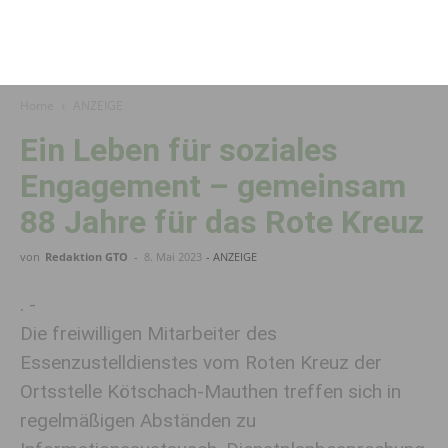
Home
ANZEIGE
Ein Leben für soziales
Engagement – gemeinsam
88 Jahre für das Rote Kreuz
von
Redaktion GTO
-
8. Mai 2023
- ANZEIGE
. -
Die freiwilligen Mitarbeiter des
Essenzustelldienstes vom Roten Kreuz der
Ortsstelle Kötschach-Mauthen treffen sich in
regelmäßigen Abständen zu