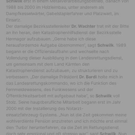
Schwilk
erst in einem Metallverarbeitungsbetrieb, danach von
1988 bis 2000 im Holzleimbau, unter anderem als
Dampfkesselwärter, Gabelstaplerfahrer und Platzwart, im
Einsatz.
Der damalige Bezirksstellenleiter
Dr. Wachter
trat mit der Bitte
an ihn heran, den Katastrophenhilfsdienst der Bezirksstelle
Hermagor aufzubauen. „Gerne habe ich diese
herausfordernde Aufgabe übernommen“, sagt
Schwilk
. 1989
begann er die Offizierslaufbahn und wechselte nach
Vollendung dieser Ausbildung in den Landesrettungsdienst,
um gemeinsam mit dem Land Kärnten den
Katastrophendienst aufzubauen, zu strukturieren und zu
verbessern. „Der damalige Präsident
Dr. Bardl
holte mich in
das Landesrettungskommando, wo ich die Funktion des
Fernmeldewesens, des Funkwesens und der
Öffentlichkeitsarbeit mit aufgebaut habe“, so
Schwilk
voll
Stolz. Seine hauptberufliche Mitarbeit begann erst im Jahr
2000 mit der Installierung des Notarzt-
einsatzfahrzeug-Systems. „Nun ist die Zeit gekommen meine
wohlverdiente Pension anzutreten und ich möchte erst einmal
den ‘Turbo’ herunterfahren, da die Zeit im Rettungsdienst
doch sehr emotional und oft stressig war“, sagt
Schwilk
. Nun