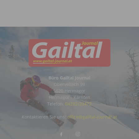
Büro Gailtal Journal
Obervellach 99
9620 Hermagor
Hermagor - Kärnten
Telefon:
04282/20472
Kontaktieren Sie uns:
office@gailtal-journal.at