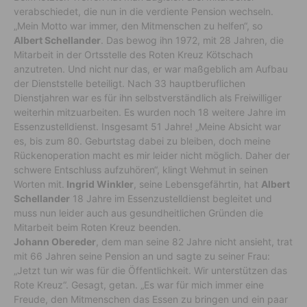
verabschiedet, die nun in die verdiente Pension wechseln.
„Mein Motto war immer, den Mitmenschen zu helfen“, so
Albert Schellander
. Das bewog ihn 1972, mit 28 Jahren, die
Mitarbeit in der Ortsstelle des Roten Kreuz Kötschach
anzutreten. Und nicht nur das, er war maßgeblich am Aufbau
der Dienststelle beteiligt. Nach 33 hauptberuflichen
Dienstjahren war es für ihn selbstverständlich als Freiwilliger
weiterhin mitzuarbeiten. Es wurden noch 18 weitere Jahre im
Essenzustelldienst. Insgesamt 51 Jahre! „Meine Absicht war
es, bis zum 80. Geburtstag dabei zu bleiben, doch meine
Rückenoperation macht es mir leider nicht möglich. Daher der
schwere Entschluss aufzuhören“, klingt Wehmut in seinen
Worten mit.
Ingrid Winkler
, seine Lebensgefährtin, hat
Albert
Schellander
18 Jahre im Essenzustelldienst begleitet und
muss nun leider auch aus gesundheitlichen Gründen die
Mitarbeit beim Roten Kreuz beenden.
Johann Obereder
, dem man seine 82 Jahre nicht ansieht, trat
mit 66 Jahren seine Pension an und sagte zu seiner Frau:
„Jetzt tun wir was für die Öffentlichkeit. Wir unterstützen das
Rote Kreuz“. Gesagt, getan. „Es war für mich immer eine
Freude, den Mitmenschen das Essen zu bringen und ein paar