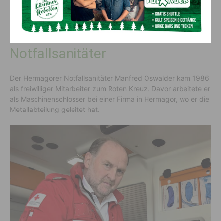
Vom Maschinenschlosser zum
Notfallsanitäter
Der Hermagorer Notfallsanitäter Manfred Oswalder kam 1986
als freiwilliger Mitarbeiter zum Roten Kreuz. Davor arbeitete er
als Maschinenschlosser bei einer Firma in Hermagor, wo er die
Metallabteilung geleitet hat.