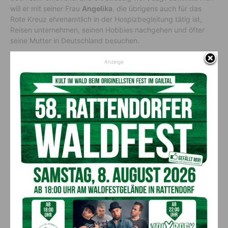
will er mit seiner Frau
Angelika
, die übrigens auch für das
Rote Kreuz ehrenamtlich in der Hospizbegleitung tätig ist,
Reisen unternehmen, seinen Hobbies nachgehen und öfter
seine Mutter in Deutschland besuchen.
Anzeige
Auch administrative Arbeit gehört zu den Aufgaben von Thomas Schwilk