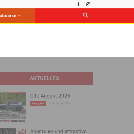
bboerse
AKTUELLES
GTJ August 2026
6. August 2026
Ausgabe
Abenteuer und attraktive