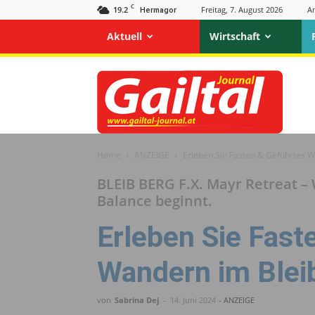
C
19.2
Freitag, 7. August 2026
A
Hermagor
Aktuell
Wirtschaft
Gailtal
Journal
Home
ANZEIGE
Erleben Sie Fasten & Geführtes W
BLEIB BERG F.X. Mayr Retreat –
Balance beginnt.
Erleben Sie Fast
Wandern im Blei
von
Sabrina Dej
-
14. Juni 2024
- ANZEIGE