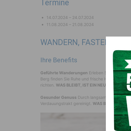
Termine
14.07.2024 – 24.07.2024
11.08.2024 – 21.08.2024
WANDERN, FASTEN, ER
Ihre Benefits
Geführte Wanderungen
Erleben Sie geführte 
Berg finden Sie Ruhe und frische Hochtal-Luft 
richten.
WAS BLEIBT, IST EIN NEUES KÖRPER
Gesunder Genuss
Durch langsames Kauen und
Verdauungstrakt gereinigt.
WAS BLEIBT, IST 