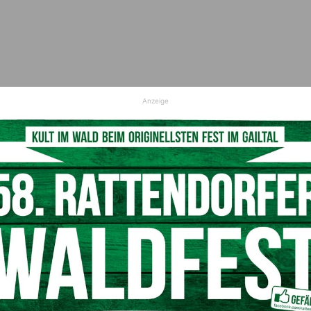
HOLUNG
Anzeige
Wanderungen durch unberührte Natur. Rund um das Bleib
– ideal, um draußen zu sein und den Blick nach innen zu
GEFÜHL.
 bewusste Schonung wird der Darm entlastet und der
WOHLBEFINDEN.