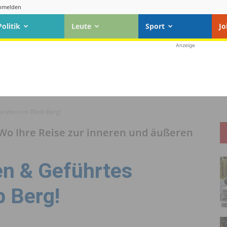
nmelden
Politik
Leute
Sport
Jo
Anzeige
andern im Bleib Berg!
 Wo Ihre Reise zur inneren und äußeren
en & Geführtes
b Berg!