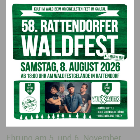
durch geschulte Lehrerinnen in Erste-Hilfe-Maßnahmen
unterrichtet. Pro Schuljahr sind mindestens zwei
Unterrichtseinheiten vorgesehen, die sicherstellen, dass die
Schüler*innen durch regelmäßiges Training mit
lebensrettenden Maßnahmen vertraut sind. Die Projektleitung
übernimmt das Jugendrotkreuz, das die Aus- und
Weiterbildung der Lehrkräfte unterstützt und
Multiplikator*innen bereitstellt.
Mut zum Helfen
„Umfragen belegen, dass etwa 65 Prozent der Bevölkerung
Angst haben, Erste Hilfe zu leisten“, erklärt Landesleiter
Herbert Torta
. „Mit Projekten wie ‚Herzenssache‘ möchten wir
dem entgegenwirken und schon im Kindesalter den Mut zum
Eingreifen fördern.“ Die frühe Schulung stärkt die Kinder nicht
nur in ihren Erste-Hilfe-Kompetenzen, sondern weckt auch ihr
Interesse an der freiwilligen Arbeit beim Roten Kreuz.
Ehrung am 5. und 6. November