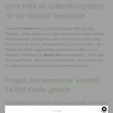
Erste Hilfe als Lebenskompetenz
für die nächste Generation
Landesrat
Fellner
betont die nachhaltige Wirkung des
Projekts: „Diese Aktion des Jugendrotkreuzes stattet Kinder
mit essenziellen Fähigkeiten aus, die ihnen ein Leben lang
nützen und sie lehren, Verantwortung zu übernehmen – im
Notfall also nicht wegzusehen, sondern zu helfen.“ Auch
Rotkreuz-Präsident Dr.
Martin Pirz
unterstreicht: „Erste Hilfe
ist unsere Pflicht. Wer bereits als Kind lernt, hinzusehen und
zu helfen, wird dies auch im Erwachsenenalter tun.“
Projekt ‚Herzenssache‘ erreicht
14.000 Kinder jährlich
Die Bedeutung vom Projekt „Herzenssache“ zeigt sich auch in
den Zahlen: Jährlich werden rund 14.000 Kinder erreicht und
Anzeige