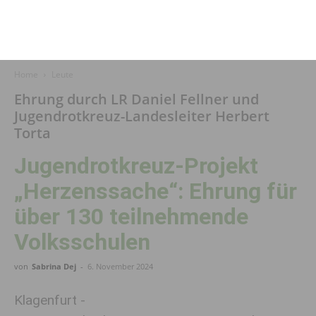
Home
Leute
Ehrung durch LR Daniel Fellner und
Jugendrotkreuz-Landesleiter Herbert
Torta
Jugendrotkreuz-Projekt
„Herzenssache“: Ehrung für
über 130 teilnehmende
Volksschulen
von
Sabrina Dej
-
6. November 2024
Klagenfurt -