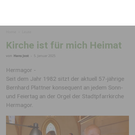
Home
Leute
Kirche ist für mich Heimat
von
Hans Jost
-
5. Januar 2025
Hermagor -
Seit dem Jahr 1982 sitzt der aktuell 57-jährige
Bernhard Plattner konsequent an jedem Sonn-
und Feiertag an der Orgel der Stadtpfarrkirche
Hermagor.