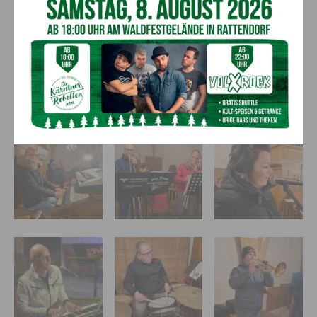
Pension habe ich noch nie gedacht…“
Gerade erst zu Weihnachten 2024 hat
Plattner
mit seiner
langjährigen, diesmal sogar 10-köpfigen, ODV-Gruppe sein
umfassendes musikalisches Organisationstalent eindrucksvoll
unter Beweis gestellt.
Bildergalerie