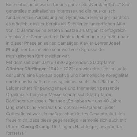
Kirchenbesuche waren für uns ganz selbstverständlich…“ Sein
generelles musikalisches Interesse und die musikalisch
fundamentale Ausbildung am Gymnasium Hermagor machten
es möglich, dass er bereits als Schüler im jugendlichen Alter
von 15 Jahren seine ersten Einsätze als Organist erfolgreich
absolvierte. Gerne und mit Dankbarkeit erinnert sich Bernhard
in dieser Phase an seinen damaligen Klavier-Lehrer
Josef
Pflügl
, der für ihn eine sehr wertvolle Sprosse der
musikalischen Karriereleiter war.
Mit dem seit dem Jahre 1980 agierenden Stadtpfarrer
Günther Dörflinger
(1942 – 2022) entwickelte sich im Laufe
der Jahre eine überaus positive und harmonische Kollegialität
und Freundschaft, die ihresgleichen sucht. Auf Plattner’s
Leidenschaft für punktgenaue und thematisch passende
Orgelmusik bei jeder Messe konnte sich Stadtpfarrer
Dörflinger verlassen. Plattner: „So haben wir uns 40 Jahre
lang stets blind vertraut und optimal verstanden; jeder
Gottesdienst war ein maßgeschneidertes Gesamtpaket. Ich
freue mich, dass diese gegenseitige Harmonie sich auch mit
Pfarrer
Georg Granig
, Dörflingers Nachfolger, unverändert
fortsetzt.“