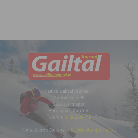
Büro Gailtal Journal
Obervellach 99
9620 Hermagor
Hermagor - Kärnten
Telefon:
04282/20472
Kontaktieren Sie uns:
office@gailtal-journal.at