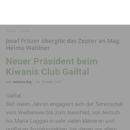
Home
Leute
Josef Fritzer übergibt das Zepter an Mag.
Heimo Waldner
Neuer Präsident beim
Kiwanis Club Gailtal
von
Sabrina Dej
-
18. Oktober 2023
Gailtal -
Seit vielen Jahren engagiert sich der Serviceclub
vom Weißensee bis zum Nassfeld, von Nötsch
bis Maria Luggau in sehr vielen kleineren und
größeren Sozialprojekten, bei denen vor allem