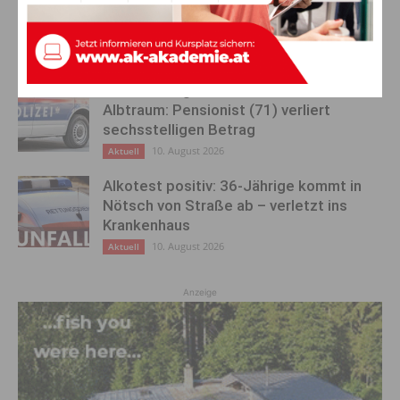
Fußgänger (20) tödlich verletzt –
Unfalllenker weiterhin flüchtig
10. August 2026
Aktuell
Glaube ans große Geld wird zum
Albtraum: Pensionist (71) verliert
sechsstelligen Betrag
10. August 2026
Aktuell
Alkotest positiv: 36-Jährige kommt in
Nötsch von Straße ab – verletzt ins
Krankenhaus
10. August 2026
Aktuell
Anzeige