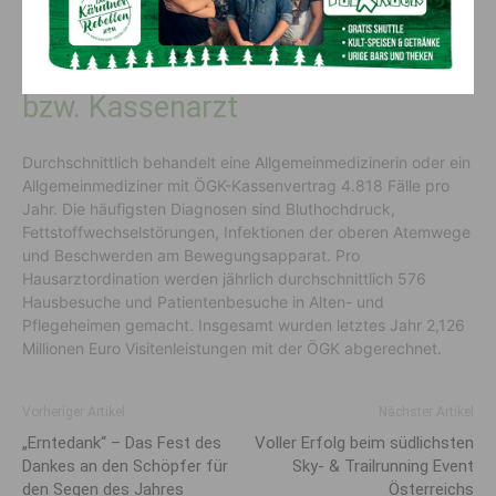
Was leistet eine Kassenärztin
bzw. Kassenarzt
Durchschnittlich behandelt eine Allgemeinmedizinerin oder ein
Allgemeinmediziner mit ÖGK-Kassenvertrag 4.818 Fälle pro
Jahr. Die häufigsten Diagnosen sind Bluthochdruck,
Fettstoffwechselstörungen, Infektionen der oberen Atemwege
und Beschwerden am Bewegungsapparat. Pro
Hausarztordination werden jährlich durchschnittlich 576
Hausbesuche und Patientenbesuche in Alten- und
Pflegeheimen gemacht. Insgesamt wurden letztes Jahr 2,126
Millionen Euro Visitenleistungen mit der ÖGK abgerechnet.
Vorheriger Artikel
Nächster Artikel
„Erntedank“ – Das Fest des
Voller Erfolg beim südlichsten
Dankes an den Schöpfer für
Sky- & Trailrunning Event
den Segen des Jahres
Österreichs