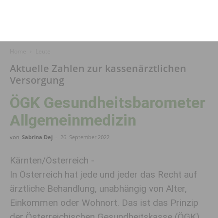
Home
Leute
Aktuelle Zahlen zur kassenärztlichen
Versorgung
ÖGK Gesundheitsbarometer
Allgemeinmedizin
von
Sabrina Dej
-
26. September 2022
Kärnten/Österreich -
In Österreich hat jede und jeder das Recht auf
ärztliche Behandlung, unabhängig von Alter,
Einkommen oder Wohnort. Das ist das Prinzip
der Österreichischen Gesundheitskasse (ÖGK).