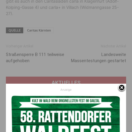
gibt es auch in den Caritasläden carla in Klagenfurt (Adolf-
Kolping-Gasse 4) und carla+ in Villach (Widmanngasse 25-
27).
QUELLE
Caritas Kärnten
Vorheriger Artikel
Nächster Artikel
Straßensperre B 111 teilweise
Landesweite
aufgehoben
Massentestungen gestartet
AKTUELLES
Anzeige
Ein langes Leben ging zu Ende: Anna
Stulier im 106. Lebensjahr verstorben
8. August 2026
Aktuell
Ehrung für 50 Jahre Chorleitung: