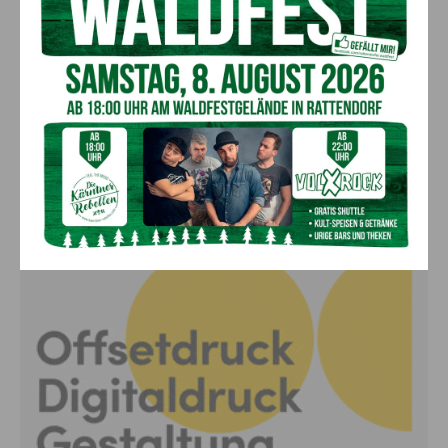
Kärntner Lorbeer in Gold für Herwig
Schwarz
8. August 2026
Aktuell
„Paolo Santonino“ wird heute gespielt –
abgesagte Premiere von gestern Abend
wird morgen nachgeholt
8. August 2026
Aktuell
Anzeige