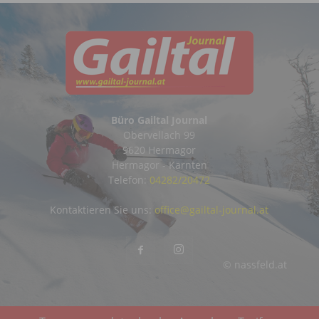
Büro Gailtal Journal
Obervellach 99
9620 Hermagor
Hermagor - Kärnten
Telefon:
04282/20472
Kontaktieren Sie uns:
office@gailtal-journal.at
© nassfeld.at