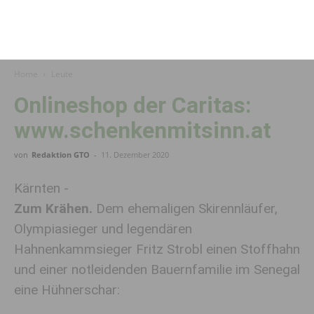
Home
Leute
Onlineshop der Caritas:
www.schenkenmitsinn.at
von
Redaktion GTO
-
11. Dezember 2020
Kärnten -
Zum Krähen.
Dem ehemaligen Skirennläufer,
Olympiasieger und legendären
Hahnenkammsieger Fritz Strobl einen Stoffhahn
und einer notleidenden Bauernfamilie im Senegal
eine Hühnerschar: