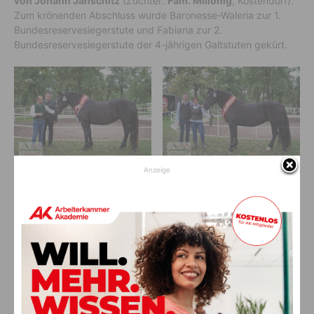
von Johann Janschitz
(Züchter:
Fam. Millonig
, Köstendorf).
Zum krönenden Abschluss wurde Baronesse-Waleria zur 1.
Bundesreservesiegerstute und Fabiana zur 2.
Bundesreservesiegerstute der 4-jährigen Galtstuten gekürt.
Anzeige
Fabiana von Johann Janschitz
Sina von Andrea und Christian
Zimmermann aus Neudorf
Gratulation!
Weiterhin viel Glück und Erfolg wünscht der Pferdezuchtverein
K16 Hermagor mit Obfrau
Marion Mörtl
!