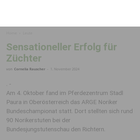
Home
Leute
Sensationeller Erfolg für
Züchter
von
Cornelia Rauscher
-
1. November 2024
. -
Am 4. Oktober fand im Pferdezentrum Stadl
Paura in Oberösterreich das ARGE Noriker
Bundeschampionat statt. Dort stellten sich rund
90 Norikerstuten bei der
Bundesjungstutenschau den Richtern.