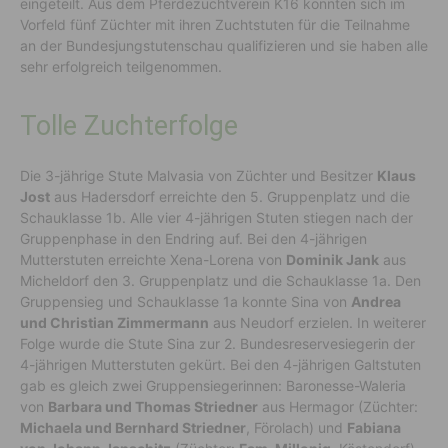
eingeteilt. Aus dem Pferdezuchtverein K16 konnten sich im
Vorfeld fünf Züchter mit ihren Zuchtstuten für die Teilnahme
an der Bundesjungstutenschau qualifizieren und sie haben alle
sehr erfolgreich teilgenommen.
Tolle Zuchterfolge
Die 3-jährige Stute Malvasia von Züchter und Besitzer
Klaus
Jost
aus Hadersdorf erreichte den 5. Gruppenplatz und die
Schauklasse 1b. Alle vier 4-jährigen Stuten stiegen nach der
Gruppenphase in den Endring auf. Bei den 4-jährigen
Mutterstuten erreichte Xena-Lorena von
Dominik Jank
aus
Micheldorf den 3. Gruppenplatz und die Schauklasse 1a. Den
Gruppensieg und Schauklasse 1a konnte Sina von
Andrea
und Christian Zimmermann
aus Neudorf erzielen. In weiterer
Folge wurde die Stute Sina zur 2. Bundesreservesiegerin der
4-jährigen Mutterstuten gekürt. Bei den 4-jährigen Galtstuten
gab es gleich zwei Gruppensiegerinnen: Baronesse-Waleria
von
Barbara und Thomas Striedner
aus Hermagor (Züchter:
Michaela und Bernhard Striedner
, Förolach) und
Fabiana