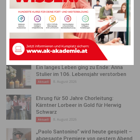
Vorheriger Artikel
Nächster Artikel
Stauseen als wertvolle
Dein Schlüssel zur Region
Naturoasen
voller Vorteile
AKTUELLES
Ein langes Leben ging zu Ende: Anna
Stulier im 106. Lebensjahr verstorben
8. August 2026
Aktuell
Ehrung für 50 Jahre Chorleitung:
Kärntner Lorbeer in Gold für Herwig
Schwarz
8. August 2026
Aktuell
„Paolo Santonino“ wird heute gespielt –
abgesagte Premiere von gestern Abend