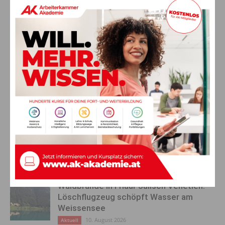
Herzliche Einladung zum Gasthaussingen (c) Männerdoppelsextett Klagenfurt
Vorheriger Artikel
Nächster Artikel
CRUX – Ausstellung, Lesung
Fit für den Bergsommer? –
und Musik im GailtalMuseum
Komm ins Sölle Sport-
Schloss Möderndorf
Paradies!
AKTUELLES
Waldbrände in Friaul-Julisch Venetien:
Löschflugzeug schöpft Wasser am
Weissensee
10. August 2026
Aktuell