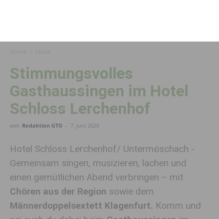
Home
Leute
Stimmungsvolles
Gasthaussingen im Hotel
Schloss Lerchenhof
von
Redaktion GTO
-
7. Juni 2026
Hotel Schloss Lerchenhof/ Untermöschach -
Gemeinsam singen, musizieren, lachen und
einen gemütlichen Abend verbringen – mit
Chören aus der Region
sowie dem
Männerdoppelsextett Klagenfurt.
Komm und