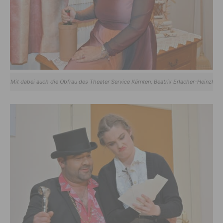
Mit dabei auch die Obfrau des Theater Service Kärnten, Beatrix Erlacher-Heinzl