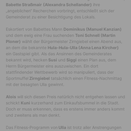
Babette Straßmair
(Alexandra Schellander)
ihre
„angeblichen“ Recherchen vorbringt, entschließt sich der
Gemeinderat zu einer Besichtigung des Lokals.
Eskortiert von Babettes Mann
Dominikus (Manuel Kanzian)
und dem ewig eine Frau suchenden
Toni Schnell (Martin
Ploner)
wählt der Bürgermeister Zirngiebel einen Abend aus,
an dem die bekannte
Hula-Hula-Ulla (Anna Lena Kircher)
ein Gastspiel gibt. Als das Ansinnen des Gemeinderates
bekannt wird, hecken
Susi
und
Siggi
einen Plan aus, dem
Herrn Bürgermeister eins auszuwischen. Ein dort
stattfindender Wettbewerb wird so manipuliert, dass der
Sportmuffel
Zirngiebel
tatsächlich einen Fitness-Nachmittag
mit der besagten Ulla gewinnt.
Alois
will sich diesen Preis natürlich nicht entgehen lassen und
schickt
Kuni
kurzerhand zum Einkaufsbummel in die Stadt.
Doch er muss erkennen, dass es erstens immer anders kommt
und zweitens als man denkt.
Das Fitness-Programm von
Ulla
ist trotz aller Anstrengungen