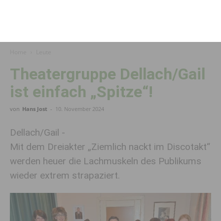
Home
Leute
Theatergruppe Dellach/Gail
ist einfach „Spitze“!
von
Hans Jost
-
10. November 2024
Dellach/Gail -
Mit dem Dreiakter „Ziemlich nackt im Discotakt“
werden heuer die Lachmuskeln des Publikums
wieder extrem strapaziert.