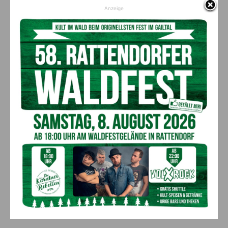
Anzeige
Realitätsnahe Einsatzübung: Unter der Leitung des Einsatzleiters werden
Abläufe trainiert, um im Ernstfall schnell, koordiniert und sicher Hilfe leisten zu
können
Alarmierung
Die Alarmierung erfolgt über die Rettungsleitstelle Kärnten per
SMS. In einer eigenen Alarmliste wie z.b. gewissen
Unfallmechaniken, mehreren Verletzte, Brände mit
Personenbeteiligung oder Großschadensereignisse wo mit
einem höheren Personalaufkommen zu rechnen ist, wird
automatisch ein Einsatzleiter alarmiert.
Zusammenfassend lässt sich sagen, dass der Einsatzleiter
eine entscheidende Rolle im Rettungswesen spielt. Durch
seine Organisation und Führung sorgt er dafür, dass Hilfe
koordiniert, schnell und effektiv geleistet werden kann.