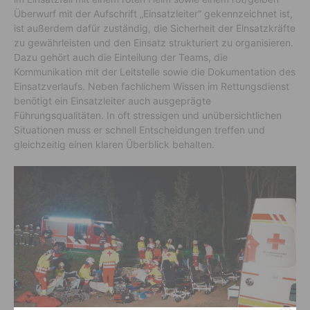
Überwurf mit der Aufschrift „Einsatzleiter“ gekennzeichnet ist,
ist außerdem dafür zuständig, die Sicherheit der Einsatzkräfte
zu gewährleisten und den Einsatz strukturiert zu organisieren.
Dazu gehört auch die Einteilung der Teams, die
Kommunikation mit der Leitstelle sowie die Dokumentation des
Einsatzverlaufs. Neben fachlichem Wissen im Rettungsdienst
benötigt ein Einsatzleiter auch ausgeprägte
Führungsqualitäten. In oft stressigen und unübersichtlichen
Situationen muss er schnell Entscheidungen treffen und
gleichzeitig einen klaren Überblick behalten.