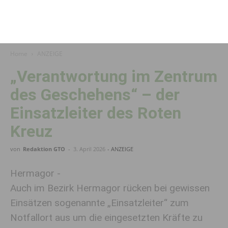
Home
ANZEIGE
„Verantwortung im Zentrum
des Geschehens“ – der
Einsatzleiter des Roten
Kreuz
von
Redaktion GTO
-
3. April 2026
- ANZEIGE
Hermagor -
Auch im Bezirk Hermagor rücken bei gewissen
Einsätzen sogenannte „Einsatzleiter“ zum
Notfallort aus um die eingesetzten Kräfte zu