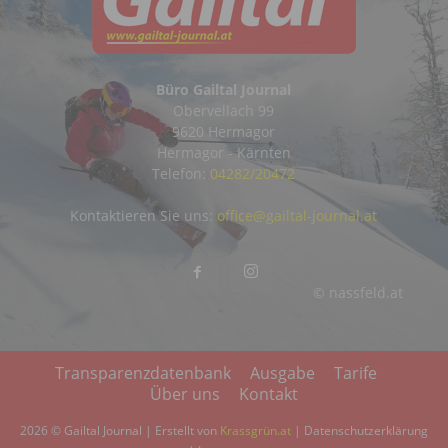
Büro Gailtal Journal
Obervellach 99
9620 Hermagor
Hermagor - Kärnten
Telefon:
04282/20472
Kontaktieren Sie uns:
office@gailtal-journal.at
© nassfeld.at
Transparenzdatenbank
Ausgabe
Tarife
Über uns
Kontakt
2026 © Gailtal Journal | Erstellt von
Krassgrün.at
|
Datenschutzerklärung