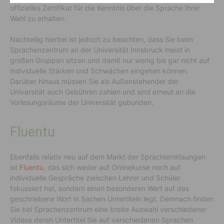
offizielles Zertifikat für die Kenntnis über die Sprache Ihrer
Wahl zu erhalten.
Nachteilig hierbei ist jedoch zu beachten, dass Sie beim
Sprachenzentrum an der Universität Innsbruck meist in
großen Gruppen sitzen und damit nur wenig bis gar nicht auf
individuelle Stärken und Schwächen eingehen können.
Darüber hinaus müssen Sie als Außenstehender der
Universität auch Gebühren zahlen und sind erneut an die
Vorlesungsräume der Universität gebunden.
Fluentu
Ebenfalls relativ neu auf dem Markt der Sprachlernlösungen
ist
Fluentu
, das sich weder auf Onlinekurse noch auf
individuelle Gespräche zwischen Lehrer und Schüler
fokussiert hat, sondern einen besonderen Wert auf das
geschriebene Wort in Sachen Untertiteln legt. Demnach finden
Sie bei Sprachenzentrum eine breite Auswahl verschiedener
Videos deren Untertitel Sie auf verschiedenen Sprachen