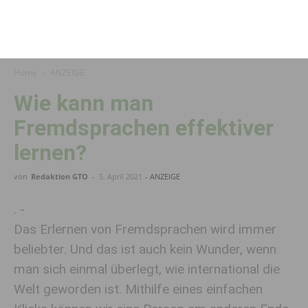
Home
ANZEIGE
Wie kann man
Fremdsprachen effektiver
lernen?
von
Redaktion GTO
-
5. April 2021
- ANZEIGE
. -
Das Erlernen von Fremdsprachen wird immer
beliebter. Und das ist auch kein Wunder, wenn
man sich einmal überlegt, wie international die
Welt geworden ist. Mithilfe eines einfachen