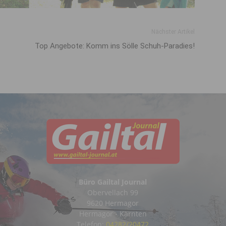
Nächster Artikel
Top Angebote: Komm ins Sölle Schuh-Paradies!
Büro Gailtal Journal
Obervellach 99
9620 Hermagor
Hermagor - Kärnten
Telefon:
04282/20472