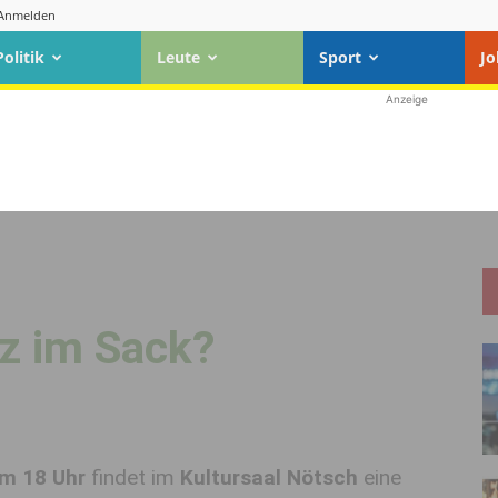
Anmelden
Politik
Leute
Sport
Jo
Anzeige
tz im Sack?
um 18 Uhr
findet im
Kultursaal Nötsch
eine