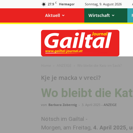
C
27.9
Sonntag, 9. August 2026
Hermagor
Aktuell
Wirtschaft
Gailtal
Journal
Home
ANZEIGE
Wo bleibt die Katz im Sack?
Kje je macka v vreci?
Wo bleibt die Ka
von
Barbara Zobernig
-
3. April 2025
- ANZEIGE
Nötsch im Gailtal -
Morgen, am Freitag,
4. April 2025, 