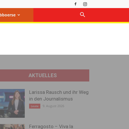
bboerse
AKTUELLES
Larissa Rausch und ihr Weg
in den Journalismus
9. August 2026
Leute
Ferragosto – Viva la