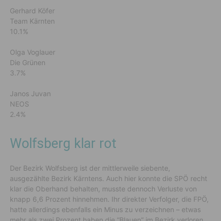
Gerhard Köfer
Team Kärnten
10.1%
Olga Voglauer
Die Grünen
3.7%
Janos Juvan
NEOS
2.4%
Wolfsberg klar rot
Der Bezirk Wolfsberg ist der mittlerweile siebente,
ausgezählte Bezirk Kärntens. Auch hier konnte die SPÖ recht
klar die Oberhand behalten, musste dennoch Verluste von
knapp 6,6 Prozent hinnehmen. Ihr direkter Verfolger, die FPÖ,
hatte allerdings ebenfalls ein Minus zu verzeichnen – etwas
mehr als zwei Prozent haben die “Blauen” im Bezirk verloren.