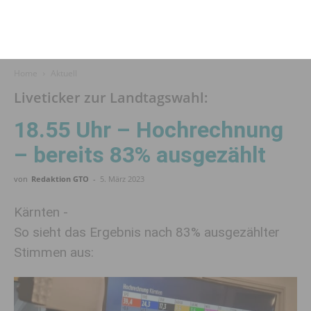
Home
Aktuell
Liveticker zur Landtagswahl:
18.55 Uhr – Hochrechnung
– bereits 83% ausgezählt
von
Redaktion GTO
-
5. März 2023
Kärnten -
So sieht das Ergebnis nach 83% ausgezählter
Stimmen aus: