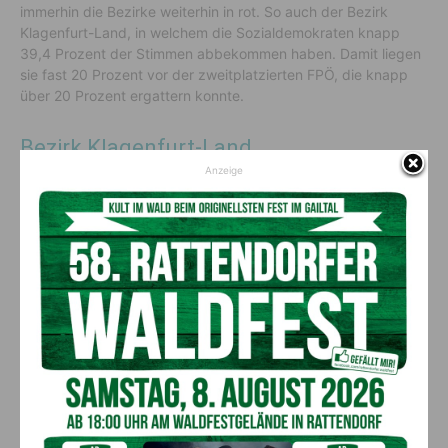
immerhin die Bezirke weiterhin in rot. So auch der Bezirk
Klagenfurt-Land, in welchem die Sozialdemokraten knapp
39,4 Prozent der Stimmen abbekommen haben. Damit liegen
sie fast 20 Prozent vor der zweitplatzierten FPÖ, die knapp
über 20 Prozent ergattern konnte.
Bezirk Klagenfurt-Land
Anzeige
Peter Kaiser
SPÖ
39.39%
Erwin Angerer
FPÖ
20.62%
Martin Gruber
ÖVP
17.48%
Gerhard Köfer