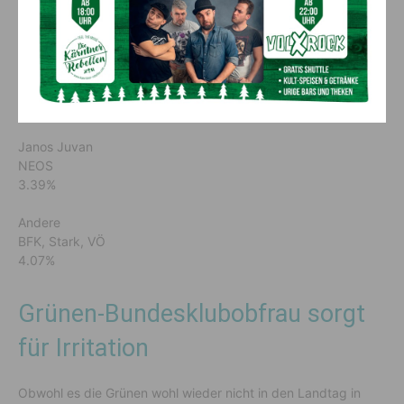
Team Kärnten
10.18%
Olga Voglauer
Die Grünen
4.86%
Janos Juvan
NEOS
3.39%
Andere
BFK, Stark, VÖ
4.07%
Grünen-Bundesklubobfrau sorgt
für Irritation
Obwohl es die Grünen wohl wieder nicht in den Landtag in