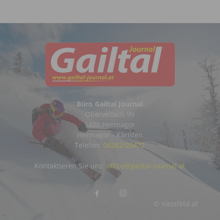
Büro Gailtal Journal
Obervellach 99
9620 Hermagor
Hermagor - Kärnten
Telefon:
04282/20472
Kontaktieren Sie uns:
office@gailtal-journal.at
© nassfeld.at