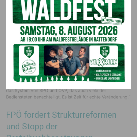
SPÖ-Postenschacher hemmt
Talente – es ist Zeit für
Veränderung
Auch LAbg.
Josef Ofner
kritisierte das seit Jahrzehnten von
„SPÖ verinnerlichte System des Postenschachers“: „Mit diesen
Absprachen sichern sich SPÖ und ÖVP die Kontrolle über
einflussreiche Positionen, unabhängig von Qualifikation oder
Leistung. Diese Art, Politik zu machen, ist leider tief in der
DNA der SPÖ verwurzelt und schreckt junge Talente ab, sich
überhaupt im Landesdienst zu bewerben. Unsere Kritik richtet
sich natürlich nicht gegen die Bediensteten, sondern gegen
das System von SPÖ und ÖVP, das auch viele der
Bediensteten benachteiligt. Es ist Zeit für echte Veränderung.“
FPÖ fordert Strukturreformen
und Stopp der