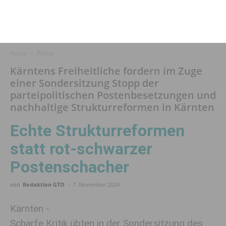
Home
Politik
Kärntens Freiheitliche fordern im Zuge
einer Sondersitzung Stopp der
parteipolitischen Postenbesetzungen und
nachhaltige Strukturreformen in Kärnten
Echte Strukturreformen
statt rot-schwarzer
Postenschacher
von
Redaktion GTO
-
7. November 2024
Kärnten -
Scharfe Kritik übten in der Sondersitzung des