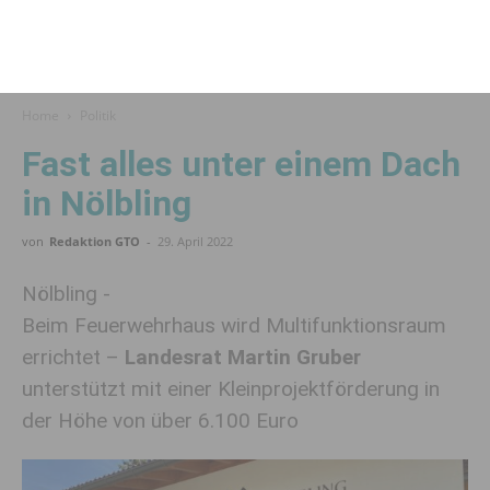
Home
Politik
Fast alles unter einem Dach
in Nölbling
von
Redaktion GTO
-
29. April 2022
Nölbling -
Beim Feuerwehrhaus wird Multifunktionsraum
errichtet –
Landesrat Martin Gruber
unterstützt mit einer Kleinprojektförderung in
der Höhe von über 6.100 Euro