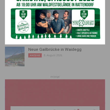
Neues aus dem Almwellness-Resort
Tuffbad
8. August 2026
ANZEIGE
Multitalent prägt kulturelle Landschaft
8. August 2026
Leute
Neue Gailbrücke in Waidegg
8. August 2026
ANZEIGE
Anzeige