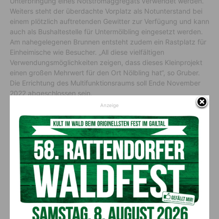
Unterbringung eines Notstromaggregats verwendet werden.
Weiters steht der überdachte Vorplatz als Notunterstand bei
einem plötzlich auftretenden Gewitter zur Verfügung und kann
auch als Bushaltestelle für Untermölbling eingesetzt werden.
Am nahegelegenen Brunnen entsteht zudem ein Rastplatz für
Einheimische wie Besucher. „All diese vielfältigen
Verwendungsmöglichkeiten zeigen, dass dieses Kleinprojekt
einen großen Mehrwert für den Ort Nölbling hat“, so Gruber.
Die Errichtung des Multifunktionsraums soll Ende November
2022 abgeschlossen sein.
Anzeige
Vorheriger Artikel
Nächster Artikel
Rekordinflation von fast 10
Die Musikschule Kötschach
Prozent drängt immer mehr
lädt zum Bambinikonzert!
Bürger in die Armutsfalle
AKTUELLES