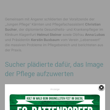
Gemeinsam mit Angerer schilderten der Vorsitzende der
„Jungen Pflege“ Kärnten und Pflegefachassistent
Christian
Sucher
, der diplomierte Gesundheits- und Krankenpfleger im
Klinikum Klagenfurt
Helmut Steiner
sowie Obfrau
Anna Lubas
und Präsidentin
Kerstin Buxbaum
vom Verein „Lebenswert“
die massiven Probleme im Pflegebereich und berichteten aus
der Praxis.
Sucher plädierte dafür, das Image
der Pflege aufzuwerten
„Die Pflege ist ein mannigfaltiger Beruf, aber leider stimmen
Anzeige
derzeit die Rahmenbedingungen in Kärnten nicht. Wir müssen
die Attraktivität der Pflege und der Ausbildung dringend
steigern“, so Sucher, der auch die Probleme im
Zusammenhang mit der verspäteten Auszahlung der