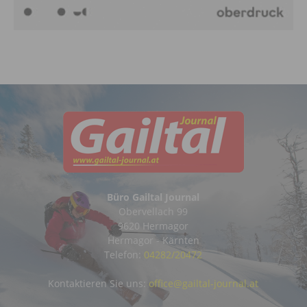
Büro Gailtal Journal
Obervellach 99
9620 Hermagor
Hermagor - Kärnten
Telefon:
04282/20472
Kontaktieren Sie uns:
office@gailtal-journal.at