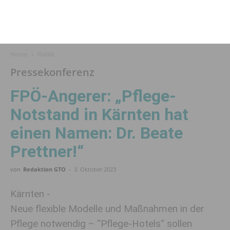
Home
Politik
Pressekonferenz
FPÖ-Angerer: „Pflege-
Notstand in Kärnten hat
einen Namen: Dr. Beate
Prettner!“
von
Redaktion GTO
-
3. Oktober 2023
Kärnten -
Neue flexible Modelle und Maßnahmen in der
Pflege notwendig – “Pflege-Hotels“ sollen