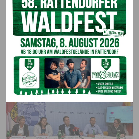
Ausbildungsprämie durch das Land kritisierte. Steiner
berichtete über die steigende Frustration am Klinikum
Klagenfurt und die massive Belastung der Ärzte und des
Pflegepersonals, die fast nicht mehr zu stemmen sei. Der
Arbeitsauswand sei enorm gestiegen, oft seien die
Pflegekräfte mehr mit der Verwaltung und Dokumentation
beschäftigt als mit den Patienten. „Die Politik muss alles
unternehmen, um die bestehenden Pflegekräfte zu halten und
endlich Anreize setzen, um neue zu bekommen.“
Hausgemachter Pflegenotstand