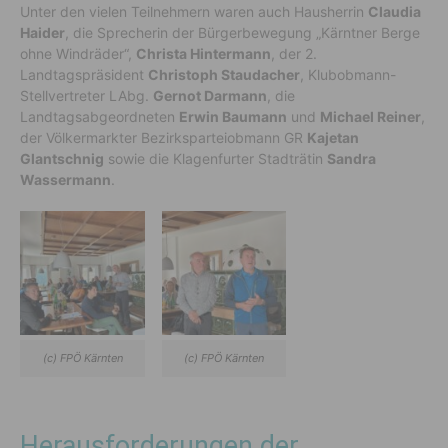
Unter den vielen Teilnehmern waren auch Hausherrin
Claudia
Haider
, die Sprecherin der Bürgerbewegung „Kärntner Berge
ohne Windräder“,
Christa Hintermann
, der 2.
Landtagspräsident
Christoph Staudacher
, Klubobmann-
Stellvertreter LAbg.
Gernot Darmann
, die
Landtagsabgeordneten
Erwin Baumann
und
Michael Reiner
,
der Völkermarkter Bezirksparteiobmann GR
Kajetan
Glantschnig
sowie die Klagenfurter Stadträtin
Sandra
Wassermann
.
(c) FPÖ Kärnten
(c) FPÖ Kärnten
Herausforderungen der