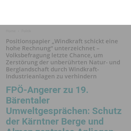
Home
Politik
Positionspapier „Windkraft schickt eine
hohe Rechnung“ unterzeichnet –
Volksbefragung letzte Chance, um
Zerstörung der unberührten Natur- und
Berglandschaft durch Windkraft-
Industrieanlagen zu verhindern
FPÖ-Angerer zu 19.
Bärentaler
Umweltgesprächen: Schutz
der Kärntner Berge und