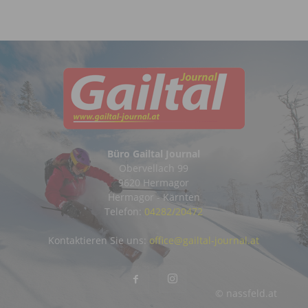
Büro Gailtal Journal
Obervellach 99
9620 Hermagor
Hermagor - Kärnten
Telefon:
04282/20472
Kontaktieren Sie uns:
office@gailtal-journal.at
© nassfeld.at