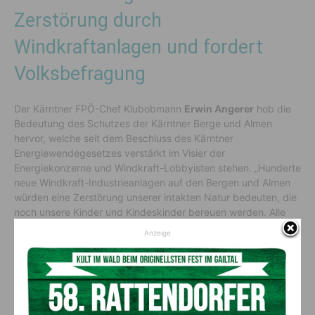
Zerstörung durch
Windkraftanlagen und fordert
Volksbefragung
Der Kärntner FPÖ-Chef Klubobmann
Erwin Angerer
hob die
Bedeutung des Schutzes der Kärntner Berge und Almen
hervor, welche seit dem Beschluss des Kärntner
Energiewendegesetzes verstärkt im Visier der
Energiekonzerne und Windkraft-Lobbyisten stehen. „Hunderte
neue Windkraft-Industrieanlagen auf den Bergen und Almen
würden eine Zerstörung unserer intakten Natur bedeuten, die
noch unsere Kinder und Kindeskinder bereuen werden. Alle
jammern, dass die Kärntner Seen und die natürlichen Seeufer
Anzeige
durch Verbauung verschandelt und zerstört wurden. Diesen
Fehler dürfen wir nicht nochmals bei unseren Bergen und
Almen wiederholen. Daher haben wird zur Frage der
Windräder auf den Bergen eine Volksbefragung initiiert“, so
Angerer
. Diese sei die letzte Chance, um die Berge und