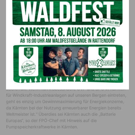
Almen zu schützen.
Kärnten als Vorreiter bei
erneuerbarer Energie
Kärnten erzeuge schon jetzt 100 % des Strombedarfs aus
erneuerbarer Energie und 60 Prozent des gesamten
Endenergieverbrauches. „In Wien sind es nur 10,3 % und wir
liegen auch besser als sämtliche andere Bundesländer.
Kärnten hat damit auch das EU-Ziel, den Anteil Erneuerbarer
Energien bis 2030 auf mindestens 42,5 Prozent des
Endenergieverbrauchs zu erhöhen (RED III Richtlinie), längst
übererfüllt. Wenn nun insbesondere ÖVP und SPÖ in Kärnten
für Windkraft-Industrieanlagen auf unseren Bergen eintreten,
geht es einzig um Gewinnmaximierung für Energiekonzerne,
da Kärnten bei der Nutzung erneuerbarer Energien bereits
Weltmeister ist.“ Überdies sei Kärnten auch die „Batterie
Europas“, so der FPÖ-Chef mit Hinweis auf die
Pumpspeicherkraftwerke in Kärnten.