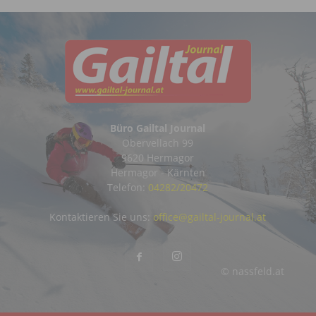
Büro Gailtal Journal
Obervellach 99
9620 Hermagor
Hermagor - Kärnten
Telefon:
04282/20472
Kontaktieren Sie uns:
office@gailtal-journal.at
© nassfeld.at