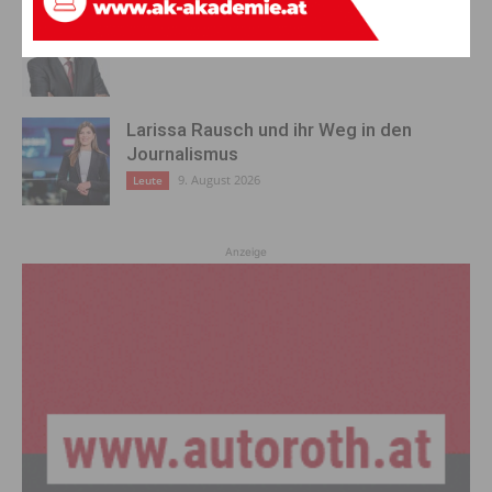
Zwischen Gemeindepolitik und Wohnbau
9. August 2026
Leute
Larissa Rausch und ihr Weg in den
Journalismus
9. August 2026
Leute
Anzeige