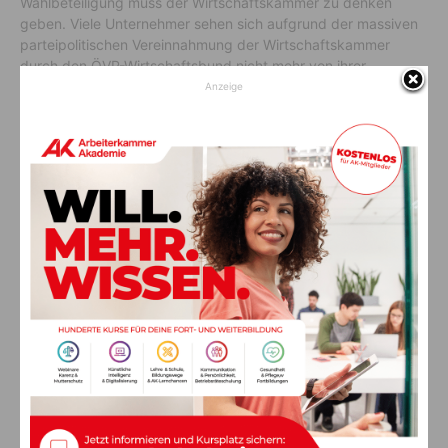
Wahlbeteiligung muss der Wirtschaftskammer zu denken
geben. Viele Unternehmer sehen sich aufgrund der massiven
parteipolitischen Vereinnahmung der Wirtschaftskammer
durch den ÖVP-Wirtschaftsbund nicht mehr von ihrer
Interessenvertretung repräsentiert und gehen auch nicht mehr
Anzeige
zur Wahl“, so
Angerer
abschließend.
Vorheriger Artikel
Nächster Artikel
Der Weissensee wurde zur
SPÖ Hermagor: Ja zur
„Straße der Berufe“
Sanierung, Nein zu privaten
Investoren um das Strandbad
AKTUELLES
„Jeder Lehrling ist eine Investition in die
Zukunft unserer Region“
9. August 2026
ANZEIGE