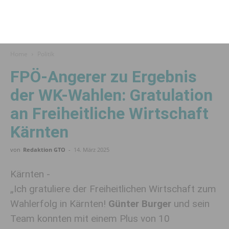
Home
Politik
FPÖ-Angerer zu Ergebnis
der WK-Wahlen: Gratulation
an Freiheitliche Wirtschaft
Kärnten
von
Redaktion GTO
-
14. März 2025
Kärnten -
„Ich gratuliere der Freiheitlichen Wirtschaft zum
Wahlerfolg in Kärnten!
Günter Burger
und sein
Team konnten mit einem Plus von 10