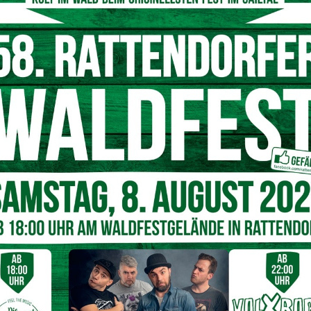
 auf. Für Kaiser steht fest: „Wir haben eine hohe Drop-out-
nen. Mit dieser referatsübergreifenden Initiative möchten
und junge Frauen für den Vereinssport begeistern. Sport
er Gesundheitsförderung sind es auch soziale Werte, die
rettner
chkeit bieten, sich ohne Leistungsdruck und
en auszuprobieren. „Sport und Bewegung sind eine der
wenn man Sport gemeinsam mit anderen in einem Verein
ettner für gesunde Bewegung. Geschützte Räume für die
 den Hallen des Sportparks zur Verfügung gestellt.
ball spielten oder sich in Leichtathletik ausprobierten,
jonglieren. Mit Verweis auf die WHO-Studie betonte
ichen dafür gestellt, ob Mädchen Spaß am Sport entwickeln
. Deshalb ist es sinnvoll, genau an diesem Punkt und in