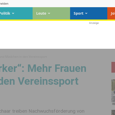
elden
Politik
Leute
Sport
Jo
Anzeige
und Mädchen in den Vereinssport
ker“: Mehr Frauen
den Vereinssport
 Schaar treiben Nachwuchsförderung von