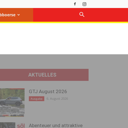
bboerse
AKTUELLES
GTJ August 2026
6. August 2026
Ausgabe
Abenteuer und attraktive