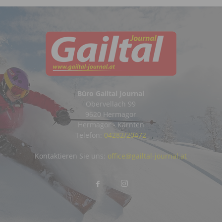
Büro Gailtal Journal
Obervellach 99
9620 Hermagor
Hermagor - Kärnten
Telefon:
04282/20472
Kontaktieren Sie uns:
office@gailtal-journal.at