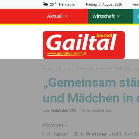
C
20
Freitag, 7. August 2026
Anm
Hermagor
Aktuell
Wirtschaft
Gailtal
Journal
Home
Politik
„Gemeinsam stärker“: Mehr Frauen 
„Gemeinsam stär
und Mädchen in 
von
Redaktion GTO
-
12. September 2024
Kärnten -
LH Kaiser, LR.in Prettner und LR.in