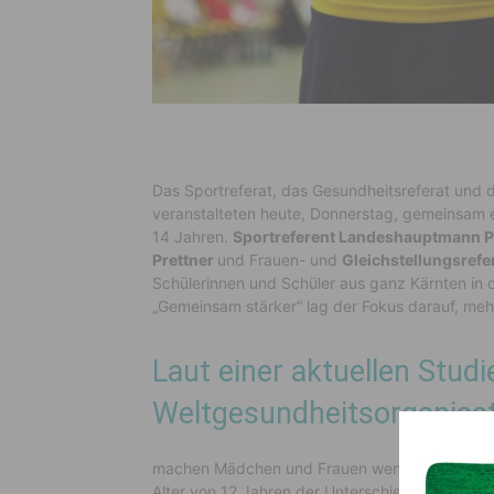
Das Sportreferat, das Gesundheitsreferat und 
veranstalteten heute, Donnerstag, gemeinsam e
14 Jahren.
Sportreferent Landeshauptmann Pe
Prettner
und Frauen- und
Gleichstellungsrefe
Schülerinnen und Schüler aus ganz Kärnten in 
„Gemeinsam stärker“ lag der Fokus darauf, meh
Laut einer aktuellen Studi
Weltgesundheitsorganisa
machen Mädchen und Frauen weniger Sport als 
Alter von 12 Jahren der Unterschied zwischen d