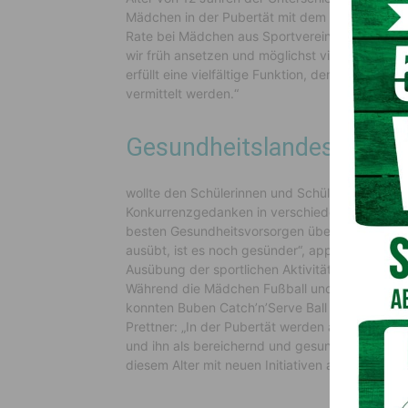
Mädchen in der Pubertät mit dem (Vereins)Sport
Rate bei Mädchen aus Sportvereinen zu verzeich
wir früh ansetzen und möglichst viele Mädchen 
erfüllt eine vielfältige Funktion, denn neben d
vermittelt werden.“
Gesundheitslandesrätin P
wollte den Schülerinnen und Schülern die Mögli
Konkurrenzgedanken in verschiedenen Sportart
besten Gesundheitsvorsorgen überhaupt! Und 
ausübt, ist es noch gesünder“, appellierte Pr
Ausübung der sportlichen Aktivitäten wurden in
Während die Mädchen Fußball und Roundnet/Spike
konnten Buben Catch’n’Serve Ball spielen oder 
Prettner: „In der Pubertät werden also die We
und ihn als bereichernd und gesund wahrnehmen
diesem Alter mit neuen Initiativen anzusetzen.“