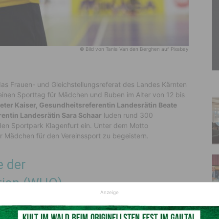
© Bild von Tania Van den Berghen auf Pixabay
das Frauen- und Gleichstellungsreferat des Landes Kärnten
inen Sporttag für Mädchen und Buben im Alter von 12 bis
ter Kaiser, Gesundheitsreferentin Landesrätin Beate
rentin Landesrätin Sara Schaar
luden rund 300
den Sportpark Klagenfurt ein. Unter dem Motto
r Mädchen für den Vereinssport zu begeistern.
e der
tion (WHO)
Anzeige
Buben und Männer – vor allem in Vereinen. Während im
en Geschlechtern am kleinsten ist, hört der Großteil der