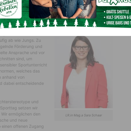
Schaar
kt und ihr
s Erwachsenenleben
speziell in der Pubertät
ufig ab wie Jungs. Zu
ngelnde Förderung und
ielte Ansprache und vor
chnitten sind, um
rsensibler Sportunterricht
rnormen, welches das
en anhand von
ind dabei entscheidende
echterstereotype und
Sporttag setzen wir
! Wir ermöglichen den
LR.in Mag.a Sara Schaar
ische und neue
o einen offenen Zugang