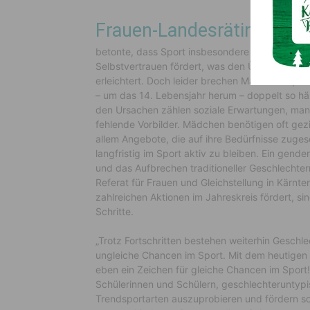
Frauen-Landesrätin Sara 
betonte, dass Sport insbesondere Mädchen stär
Selbstvertrauen fördert, was den Übergang in
erleichtert. Doch leider brechen Mädchen Sport 
– um das 14. Lebensjahr herum – doppelt so hä
den Ursachen zählen soziale Erwartungen, ma
fehlende Vorbilder. Mädchen benötigen oft gez
allem Angebote, die auf ihre Bedürfnisse zuges
langfristig im Sport aktiv zu bleiben. Ein gende
und das Aufbrechen traditioneller Geschlechte
Referat für Frauen und Gleichstellung in Kärnt
zahlreichen Aktionen im Jahreskreis fördert, s
Schritte.
„Trotz Fortschritten bestehen weiterhin Geschl
ungleiche Chancen im Sport. Mit dem heutigen 
eben ein Zeichen für gleiche Chancen im Sport
Schülerinnen und Schülern, geschlechteruntyp
Trendsportarten auszuprobieren und fördern s