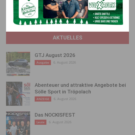
Landwirt (65) vom Pferd
Kärnten verzeichnete im März
verletzt
weiteren Beschäftigungs­
rekord
AKTUELLES
GTJ August 2026
6. August 2026
Ausgabe
Abenteuer und attraktive Angebote bei
Sölle Sport in Tröpolach
6. August 2026
ANZEIGE
Das NOCKISFEST
6. August 2026
Leute