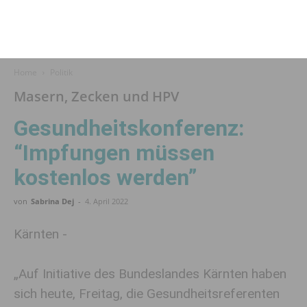
Home
Politik
Masern, Zecken und HPV
Gesundheitskonferenz:
“Impf­ungen müssen
kostenlos werden”
von
Sabrina Dej
-
4. April 2022
Kärnten -
„Auf Initiative des Bundeslandes Kärnten haben
sich heute, Freitag, die Gesundheitsreferenten