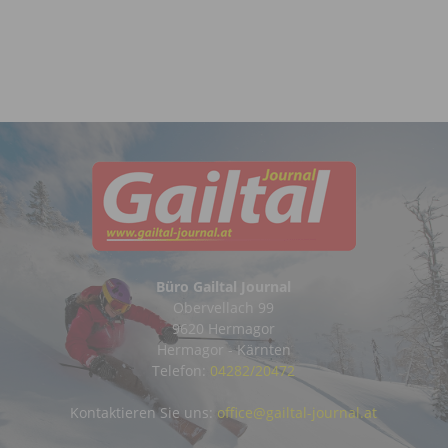
Büro Gailtal Journal
Obervellach 99
9620 Hermagor
Hermagor - Kärnten
Telefon:
04282/20472
Kontaktieren Sie uns:
office@gailtal-journal.at