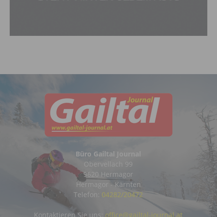
Büro Gailtal Journal
Obervellach 99
9620 Hermagor
Hermagor - Kärnten
Telefon:
04282/20472
Kontaktieren Sie uns:
office@gailtal-journal.at