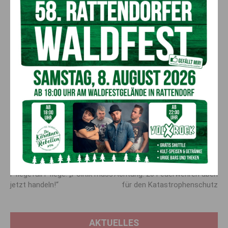
Familien, die Kinder daheim
unterrichten
Eltern würden ihre Kinder von der Schule abmelden, um ihnen
das “Corona-Regime” zu ersparen, meint
FPÖ-Bildungs- und
Familiensprecherin Elisabeth Dieringer-Granza.
Es solle das
Ziel sein, vernünftige Regeln im Schulunterricht umzusetzen,
statt umgekehrt den Heimunterricht zu verteufeln und zu
erschweren, betont sie weiter.
Vorheriger Artikel
Nächster Artikel
Pflegefall Pflege: „Politik muss
Achtung: 20 Feuerwehren üben
jetzt handeln!“
für den Katastrophen­schutz
AKTUELLES