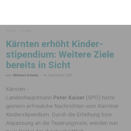
Home
Politik
Kärnten erhöht Kinder­
stipendium: Weitere Ziele
bereits in Sicht
von
Michael Schoba
-
14. September 2021
Kärnten -
Landeshauptmann
Peter Kaiser
(SPÖ) hatte
gestern erfreuliche Nachrichten vom Kärntner
Kinderstipendium. Durch die Erhöhung bzw.
Anpassung an die Teuerungsrate, werden nun