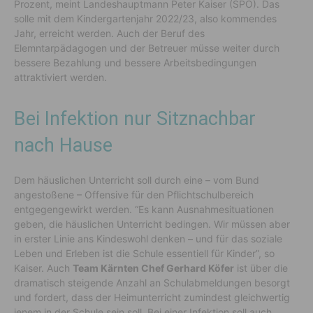
Prozent, meint Landeshauptmann Peter Kaiser (SPÖ). Das
solle mit dem Kindergartenjahr 2022/23, also kommendes
Jahr, erreicht werden. Auch der Beruf des
Elemntarpädagogen und der Betreuer müsse weiter durch
bessere Bezahlung und bessere Arbeitsbedingungen
attraktiviert werden.
Bei Infektion nur Sitznachbar
nach Hause
Dem häuslichen Unterricht soll durch eine – vom Bund
angestoßene – Offensive für den Pflichtschulbereich
entgegengewirkt werden. “Es kann Ausnahmesituationen
geben, die häuslichen Unterricht bedingen. Wir müssen aber
in erster Linie ans Kindeswohl denken – und für das soziale
Leben und Erleben ist die Schule essentiell für Kinder”, so
Kaiser. Auch
Team Kärnten Chef Gerhard Köfer
ist über die
dramatisch steigende Anzahl an Schulabmeldungen besorgt
und fordert, dass der Heimunterricht zumindest gleichwertig
jenem in der Schule sein soll. Bei einer Infektion soll auch,