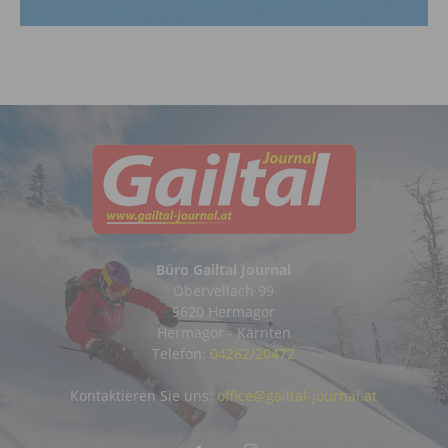
Büro Gailtal Journal
Obervellach 99
9620 Hermagor
Hermagor - Kärnten
Telefon:
04282/20472
Kontaktieren Sie uns:
office@gailtal-journal.at