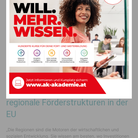
Kärnten kämpft für Erhalt direkter EU-
Förderungen an Regionen
Kärnten kämpft für direkte EU-Förderungen an Regionen.
Ein
weiteres zentrales Anliegen des Landeshauptmanns ist der
Erhalt der direkten EU-Förderungen für Regionen. Die Pläne
der EU-Kommission, Fördergelder künftig nur mehr an
Nationalstaaten und nicht mehr an die Regionen auszuzahlen,
lehnt Kaiser strikt ab.
Kärnten kämpft für stärkere
regionale Förderstrukturen in der
EU
„Die Regionen sind die Motoren der wirtschaftlichen und
sozialen Entwicklung. Sie wissen am besten, wo Investitionen