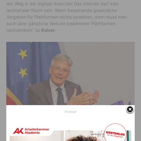
der Weg in die digitale Anarchie! Das Internet darf kein
rechtsfreier Raum sein. Wenn bestehende gesetzliche
Vorgaben für Plattformen nichts bewirken, dann muss man
auch über gänzliche Verbote bestimmter Plattformen
nachdenken“, so
Kaiser
.
Anzeige
LH Peter Kaiser (c) LPD Kärnten/Jannach (Symbolbild Archiv)