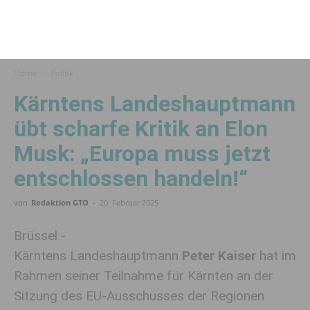
Home
Politik
Kärntens Landeshauptmann
übt scharfe Kritik an Elon
Musk: „Europa muss jetzt
entschlossen handeln!“
von
Redaktion GTO
-
20. Februar 2025
Brüssel -
Kärntens Landeshauptmann
Peter Kaiser
hat im
Rahmen seiner Teilnahme für Kärnten an der
Sitzung des EU-Ausschusses der Regionen