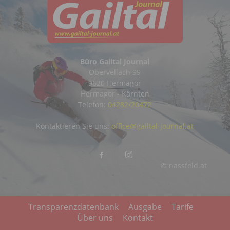
Büro Gailtal Journal
Obervellach 99
9620 Hermagor
Hermagor - Kärnten
Telefon:
04282/20472
Kontaktieren Sie uns:
office@gailtal-journal.at
© nassfeld.at
Transparenzdatenbank
Ausgabe
Tarife
Über uns
Kontakt