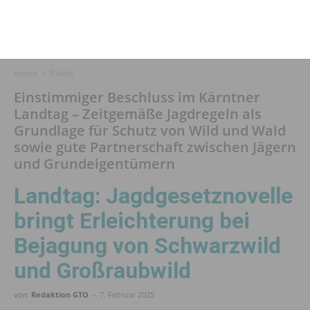
Home
Politik
Einstimmiger Beschluss im Kärntner
Landtag – Zeitgemäße Jagdregeln als
Grundlage für Schutz von Wild und Wald
sowie gute Partnerschaft zwischen Jägern
und Grundeigentümern
Landtag: Jagdgesetznovelle
bringt Erleichterung bei
Bejagung von Schwarzwild
und Großraubwild
von
Redaktion GTO
-
7. Februar 2025