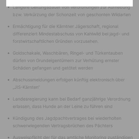
Längere Geltungsdauer von Verordnungen zur Aufhebung
bzw. Verkürzung der Schonzeit von geschonten Wildarten
Ermächtigung für die Kärntner Jägerschaft, regional
differenziert Mindestabschuss von Kahlwild bei jagd- und
forstwirtschaftlichen Gründen vorzusehen.
Goldschakale, Waschbären, Ringel- und Türkentauben
dürfen von Grundeigentümern zur Verhütung ernster
Schäden gefangen und getötet werden
Abschussmeldungen erfolgen künftig elektronisch über
„JIS-Kärnten“
Landesregierung kann bei Bedarf ganzjährige Verordnung
erlassen, dass Hunde an der Leine zu führen sind
Kündigung des Jagdpachtvertrages bei wiederholten
schwerwiegenden Vertragsbrüchen des Pächters
Ausweispflicht der für das amtliche Monitoring zuständigen