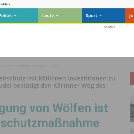
elden
Politik
Leute
Sport
Jo
Anzeige
st die beste Herdenschutzmaßnahme
nschutz mit Millionen-Investitionen zu
udel bestätigt den Kärntner Weg des
gung von Wölfen ist
enschutzmaßnahme