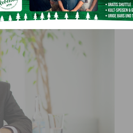
bergreifend das von Agrarreferent LHStv.
Martin Gruber
schüsse von Schadwölfen noch unbürokratischer