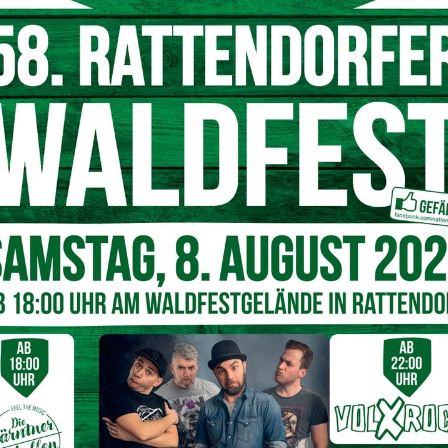
räventive Abschüsse von Wölfen ermöglicht. Auch die
ndig gemacht hat diese Kehrtwende der Schweizer
ölfen: Aktuell leben in der Schweiz ca. 300 Tiere in 32
udel und rund 100 Tiere.
rrweg
ahren massiv auf Herdenschutz gesetzt. Zuletzt war sogar
uf 12 Millionen Franken (12,45 Mio. Euro) aufgestockt
ölfe massiv zu bejagen, ist für
Huber
der Beweis, dass
Diesen teuren Irrweg sollten wir den Almbauern und den
uber
, der mit der nun eingeschlagenen Vorgangsweise in
„Die Wolfsverordnung war ein großer Schritt in die richtige
sszahlen sind heuer deutlich gesunken.“
n soll noch unbürokratischer