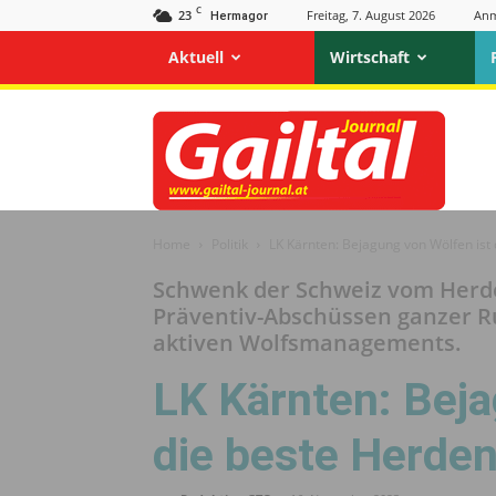
C
23
Freitag, 7. August 2026
Anm
Hermagor
Aktuell
Wirtschaft
Gailtal
Journal
Home
Politik
LK Kärnten: Bejagung von Wölfen i
Schwenk der Schweiz vom Herde
Präventiv-Abschüssen ganzer R
aktiven Wolfsmanagements.
LK Kärnten: Beja
die beste Herd