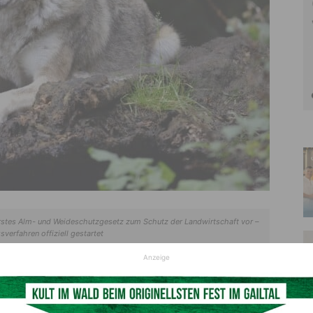
 erstes Alm- und Weideschutzgesetz zum Schutz der Landwirtschaft vor –
verfahren offiziell gestartet
© pixabay
Anzeige
lfen dazu geführt, dass die Schweizer Politik die Reißleine