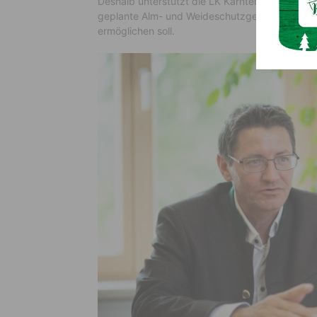
Deshalb unterstützt die LK Kärnten fraktionsü
geplante Alm- und Weideschutzgesetz, das Ab
ermöglichen soll.