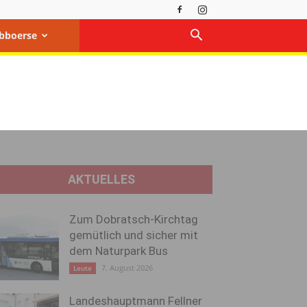
bboerse
AKTUELLES
Zum Dobratsch-Kirchtag
gemütlich und sicher mit
dem Naturpark Bus
7. August 2026
Leute
Landeshauptmann Fellner