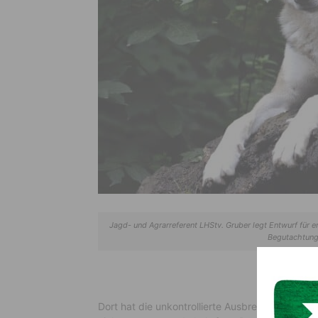
Jagd- und Agrarreferent LHStv. Gruber legt Entwurf für
Begutachtungs
Dort hat die unkontrollierte Ausbreitung von Wö