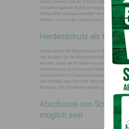
ziehen musste und ab Anfang Dezember 2023 p
Entnahme ganzer Rudel ist vorgesehen. Notwe
Wolfspolitik die exponentielle Vermehrung von W
Rudeln, vor nur vier Jahren waren es noch 11 R
Herdenschutz als teurer I
Dabei hatten die Eidgenossen in den letzten J
das Budget für Herdenschutzmaßnahmen von 8 a
worden. Dass die Schweiz nun dazu übergeht, W
Herdenschutz auf Almen der falsche Weg ist.
„
Steuerzahlern in Österreich ersparen“
, fordert
H
der Schweiz den Kärntner Weg bestätigt sieht:
Richtung. Die Entnahmen haben gewirkt, die Ri
Abschüsse von Schadwölfe
möglich sein