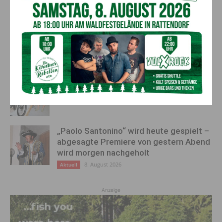
Ehrung für 50 Jahre Chorleitung:
Kärntner Lorbeer in Gold für Herwig
Schwarz
8. August 2026
Aktuell
Neu: Sölle Bike Tröpolach
8. August 2026
ANZEIGE
„Paolo Santonino“ wird heute gespielt –
abgesagte Premiere von gestern Abend
wird morgen nachgeholt
8. August 2026
Aktuell
Anzeige