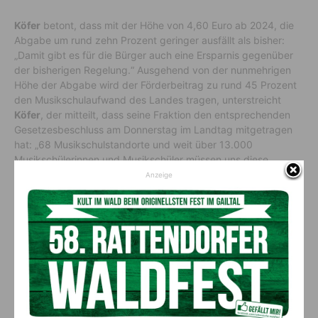
Köfer
betont, dass mit der Höhe von 4,60 Euro ab 2024, die
Abgabe um rund zehn Prozent geringer ausfällt als bisher:
„Damit gibt es für die Bürger auch eine Ersparnis gegenüber
der bisherigen Regelung.“ Ausgehend von der nunmehrigen
Höhe der Abgabe wird der Förderbeitrag zu rund 45 Prozent
den Musikschulaufwand des Landes tragen, unterstreicht
Köfer
, der mitteilt, dass seine Fraktion den entsprechenden
Gesetzesbeschluss am Donnerstag im Landtag mitgetragen
hat: „68 Musikschulstandorte und weit über 13.000
Musikschülerinnen und Musikschüler müssen uns diese
Maßnahme wert sein.“
Anzeige
Vorheriger Artikel
Nächster Artikel
Wie Sie Ihr digitales Leben
Neuer Pächter für das
schützen können: Die Rolle
Naturschwimmbad Radnig
von VPN?
gesucht!
AKTUELLES