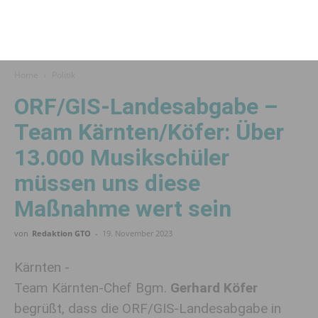
Home
Politik
ORF/GIS-Landesabgabe –
Team Kärnten/Köfer: Über
13.000 Musikschüler
müssen uns diese
Maßnahme wert sein
von
Redaktion GTO
-
19. November 2023
Kärnten -
Team Kärnten-Chef Bgm.
Gerhard Köfer
begrüßt, dass die ORF/GIS-Landesabgabe in