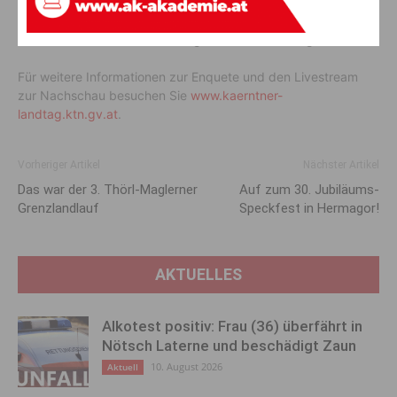
Landtagspräsident
Reinhart Rohr
betonte die Bedeutung des
Themas und begrüßte die Teilnehmer der Enquete sowie
zahlreiche Gäste aus dem Pflegesektor im Landtag.
Für weitere Informationen zur Enquete und den Livestream
zur Nachschau besuchen Sie
www.kaerntner-
landtag.ktn.gv.at
.
Vorheriger Artikel
Nächster Artikel
Das war der 3. Thörl-Maglerner
Auf zum 30. Jubiläums-
Grenzlandlauf
Speckfest in Hermagor!
AKTUELLES
Alkotest positiv: Frau (36) überfährt in
Nötsch Laterne und beschädigt Zaun
10. August 2026
Aktuell