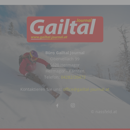
Büro Gailtal Journal
Obervellach 99
9620 Hermagor
Hermagor - Kärnten
Telefon:
04282/20472
Kontaktieren Sie uns:
office@gailtal-journal.at
© nassfeld.at