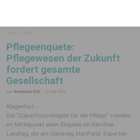
Home
Politik
Pflegeenquete:
Pflegewesen der Zukunft
fordert gesamte
Gesellschaft
von
Redaktion GTO
-
29. Mai 2024
Klagenfurt -
Die “Zukunftsstrategien für die Pflege” standen
im Mittelpunkt einer Enquete im Kärntner
Landtag, die am Dienstag stattfand. Experten