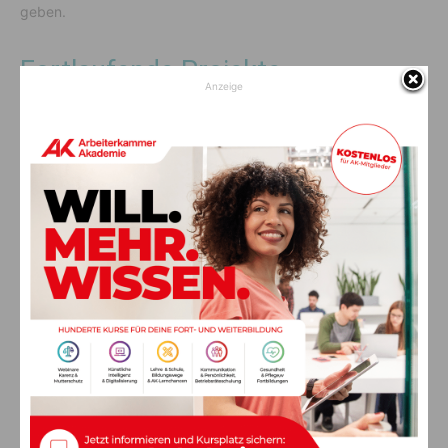
geben.
Fortlaufende Projekte
Anzeige
Das Projekt des Hilfspersonals wird weitergeführt, wobei 120
Hilfskräfte in Pflegeheimen unterstützen, finanziert vom Land
und den Gemeinden. Digitale Maßnahmen werden ebenfalls
vorangetrieben, um die Pflegekräfte zu entlasten.
Gemeinsame Verantwortung
Pflege sei ein komplexes Thema, so
Prettner
. Es sei wichtig,
für jeden Menschen die passende Pflege anzubieten und
sicherzustellen, dass sie weiterhin aktiv am gesellschaftlichen
Leben teilnehmen können.
Zahlreiche Gäste