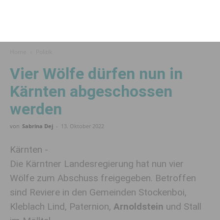
Home
Politik
Vier Wölfe dürfen nun in
Kärnten abge­schossen
werden
von
Sabrina Dej
-
13. Oktober 2022
Kärnten -
Die Kärntner Landesregierung hat nun vier
Wölfe zum Abschuss freigegeben. Betroffen
sind Reviere in den Gemeinden Stockenboi,
Kleblach Lind, Paternion,
Arnoldstein
und Stall