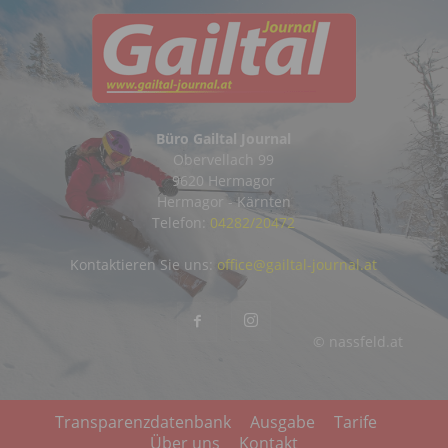
Büro Gailtal Journal
Obervellach 99
9620 Hermagor
Hermagor - Kärnten
Telefon:
04282/20472
Kontaktieren Sie uns:
office@gailtal-journal.at
© nassfeld.at
Transparenzdatenbank
Ausgabe
Tarife
Über uns
Kontakt