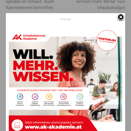
spiralen im Umlauf: Auch
einfach mehr Winter fürs
Kärntnerinnen betroffen
Urlaubsbudget
Anzeige
AKTUELLES
Ein langes Leben ging zu Ende: Anna
Stulier im 106. Lebensjahr verstorben
8. August 2026
Aktuell
Neues aus dem Almwellness-Resort
Tuffbad
8. August 2026
ANZEIGE
Multitalent prägt kulturelle Landschaft
8. August 2026
Leute