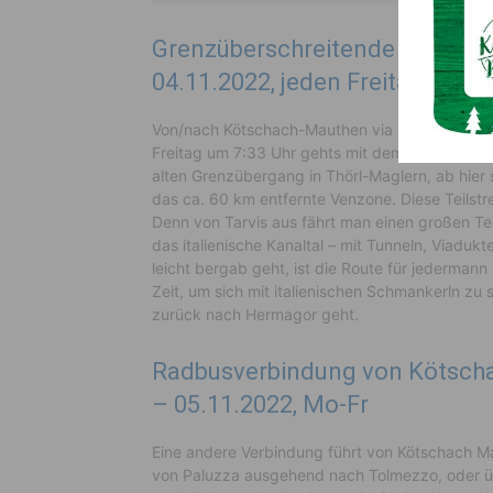
Grenzüberschreitende Familien
04.11.2022, jeden Freitag
Von/nach Kötschach-Mauthen via Hermagor übe
Freitag um 7:33 Uhr gehts mit dem Radbus vo
alten Grenzübergang in Thörl-Maglern, ab hier s
das ca. 60 km entfernte Venzone. Diese Teilstr
Denn von Tarvis aus fährt man einen großen Te
das italienische Kanaltal – mit Tunneln, Viadu
leicht bergab geht, ist die Route für jederma
Zeit, um sich mit italienischen Schmankerln zu
zurück nach Hermagor geht.
Radbusverbindung von Kötscha
– 05.11.2022, Mo-Fr
Eine andere Verbindung führt von Kötschach M
von Paluzza ausgehend nach Tolmezzo, oder ü