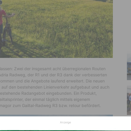
lassen: Zwei der insgesamt acht überregionalen Routen
e Adria Radweg, der R1 und der R3 dank der verbesserten
nommen und die Angebote laufend erweitert. Die neuen
 auf den bestehenden Linienverkehr aufgebaut und auch
bestehende Radangebot eingebunden. Ein Produkt,
ltalsprinter, der einmal täglich mittels eigenem
magor zum Gailtal-Radweg R3 bzw. retour befördert.
Anzeige