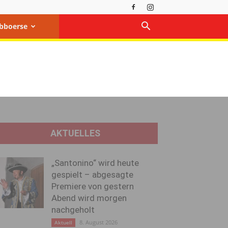
bboerse
AKTUELLES
„Santonino“ wird heute
gespielt – abgesagte
Premiere von gestern
Abend wird morgen
nachgeholt
8. August 2026
Aktuell