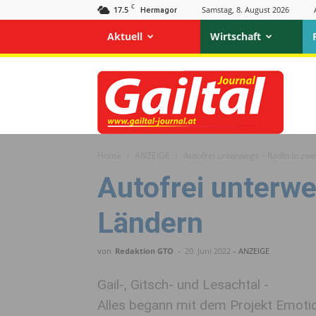
C
17.5
Samstag, 8. August 2026
Hermagor
Aktuell
Wirtschaft
Gailtal
Journal
Home
ANZEIGE
Autofrei unterwegs – Radln in zw
Autofrei unterwe
Ländern
von
Redaktion GTO
-
20. Juni 2022
- ANZEIGE
Gail-, Gitsch- und Lesachtal -
Alles begann mit dem Projekt Emot