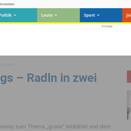
Anmelden
Politik
Leute
Sport
Jo
Anzeige
ei Ländern
gs – Radln in zwei
ionway zum Thema „grüne“ Mobilität und dem