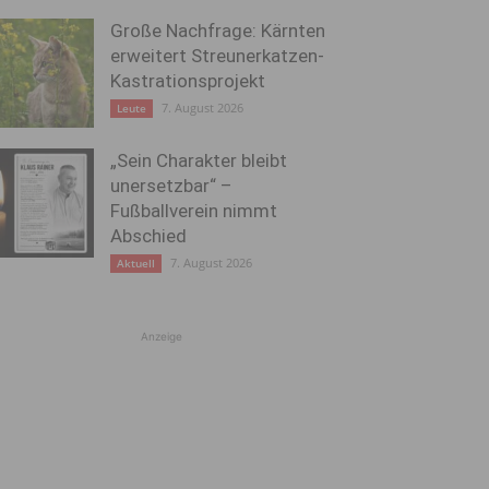
Große Nachfrage: Kärnten
erweitert Streunerkatzen-
Kastrationsprojekt
7. August 2026
Leute
„Sein Charakter bleibt
unersetzbar“ –
Fußballverein nimmt
Abschied
7. August 2026
Aktuell
Anzeige