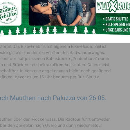
-Radausflüge von 20.05. bis
r den Alpe Adria Radweg, Tarvisio nach Venzone. Jeden
m Bahnhof Hermagor (6:45 Uhr von Kötschach) bis zum
tartet das Bike-Erlebnis mit eigenem Bike-Guide. Ziel ist
ecke gilt als eine der reizvollsten des Radwanderweges.
il auf der aufgelassenen Bahnstrecke „Pontebbana“ durch
kten und Brücken mit spektakulären Aussichten. Da es meist
nn schaffbar. In Venzone angekommen bleibt noch genügend
 stärken, bevor es um 16 Uhr bequem per Bus-Shuttle
ch Mauthen nach Paluzza von 26.05.
authen über den Plöckenpass. Die Radtour führt entweder
ber den Zoncolan nach Ovaro und dann wieder retour