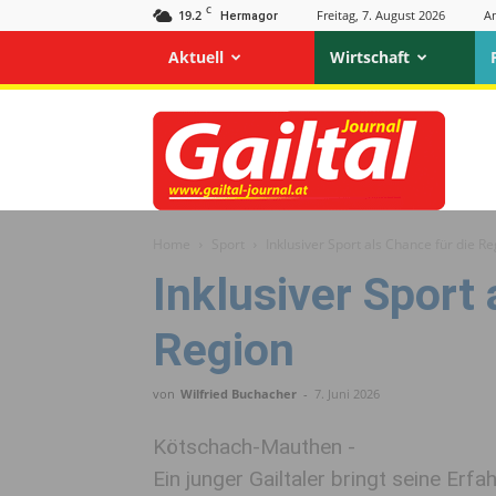
C
19.2
Freitag, 7. August 2026
A
Hermagor
Aktuell
Wirtschaft
Gailtal
Journal
Home
Sport
Inklusiver Sport als Chance für die R
Inklusiver Sport 
Region
von
Wilfried Buchacher
-
7. Juni 2026
Kötschach-Mauthen -
Ein junger Gailtaler bringt seine Erf