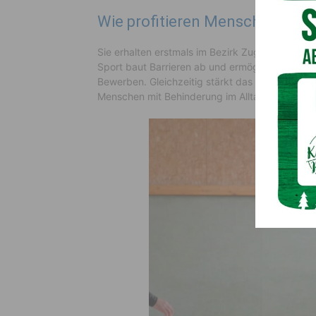
Wie profitieren Menschen mit 
Sie erhalten erstmals im Bezirk Zugang zu ein
Sport baut Barrieren ab und ermöglicht die Teil
Bewerben. Gleichzeitig stärkt das Projekt Selbs
Menschen mit Behinderung im Alltag.