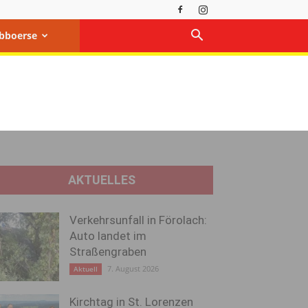
bboerse
AKTUELLES
Verkehrsunfall in Förolach:
Auto landet im
Straßengraben
7. August 2026
Aktuell
Kirchtag in St. Lorenzen