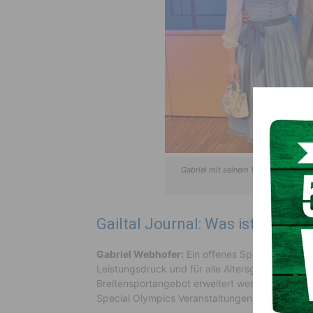
Gabriel mit seinem Vater Christian 
Kö
Gailtal Journal: Was ist das Zi
Gabriel Webhofer:
Ein offenes Sportangebot f
Leistungsdruck und für alle Altersgruppen. Langf
Breitensportangebot erweitert werden. Zusätzl
Special Olympics Veranstaltungen in die Regio