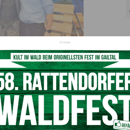
Anzeige
und Schwester Katharina beim heurigen Bauernball in
tschach-Mauthen
el des neuen inklusiven Sportprojekts?
ür Menschen mit und ohne Behinderung, ohne
ristig soll Inklusion im Verein verankert und das regionale
ich möchte ich bei Wettbewerben teilnehmen oder eigene
n bringen, um nachhaltige Strukturen aufzubauen.