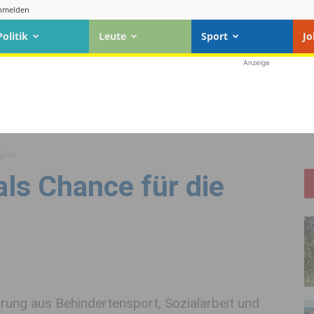
nmelden
Politik
Leute
Sport
Jo
Anzeige
egion
als Chance für die
ahrung aus Behindertensport, Sozialarbeit und