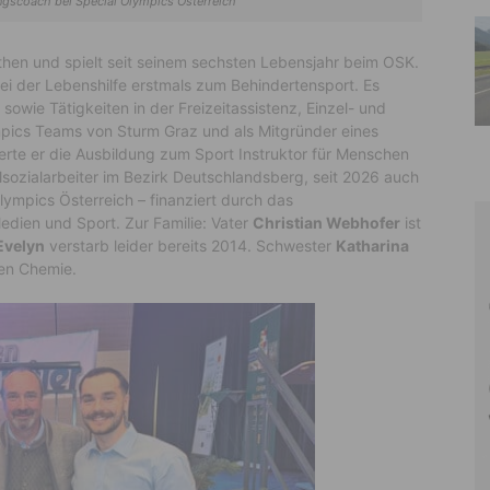
gscoach bei Special Olympics Österreich
en und spielt seit seinem sechsten Lebensjahr beim OSK.
bei der Lebenshilfe erstmals zum Behindertensport. Es
sowie Tätigkeiten in der Freizeitassistenz, Einzel- und
mpics Teams von Sturm Graz und als Mitgründer eines
ierte er die Ausbildung zum Sport Instruktor für Menschen
ulsozialarbeiter im Bezirk Deutschlandsberg, seit 2026 auch
mpics Österreich – finanziert durch das
edien und Sport. Zur Familie: Vater
Christian Webhofer
ist
Evelyn
verstarb leider bereits 2014. Schwester
Katharina
hen Chemie.