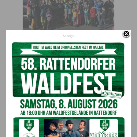
Anzeige
Gruppenfoto Kinder- und Schüler
Danke
Ein besonderer Dank gilt den vielen Preisspender, die für die
Podestplätze und die darauffolgende Verlosung viele Pokal-,
Sach- und Gutscheinspenden zur Verfügung gestellt haben.
Vorheriger Artikel
Nächster Artikel
MELDUNGEN vom AMS
Danke an den Alpenhof
Hermagor ZUR
Plattner am Nassfeld
ARBEITSLOSIGKEIT