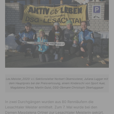
Les.Meister_2020: v.l.:Sektionsleiter Norbert Obernosterer, Juliana Lugger mit
dem Hauptpreis bei der Preisverlosung, einem Kinderschi von Sport Auer,
Magdalena Ortner, Martin Guist, DSG-Obmann Christoph Oberluggauer
In zwei Durchgängen wurden aus 80 Rennläufern die
Lesachtaler Meister ermittelt. Zum 7. Mal wurde bei den
Damen Magdalena Ortner zur Lesachtaler Meisterin gekürt.