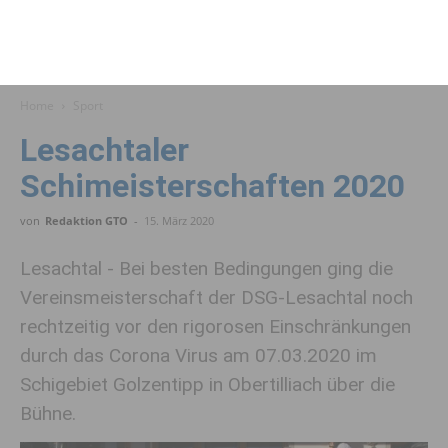
Home
Sport
Lesachtaler
Schimeisterschaften 2020
von
Redaktion GTO
-
15. März 2020
Lesachtal - Bei besten Bedingungen ging die
Vereinsmeisterschaft der DSG-Lesachtal noch
rechtzeitig vor den rigorosen Einschränkungen
durch das Corona Virus am 07.03.2020 im
Schigebiet Golzentipp in Obertilliach über die
Bühne.