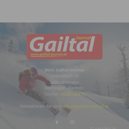
Büro Gailtal Journal
Obervellach 99
9620 Hermagor
Hermagor - Kärnten
Telefon:
04282/20472
Kontaktieren Sie uns:
office@gailtal-journal.at
© nassfeld.at