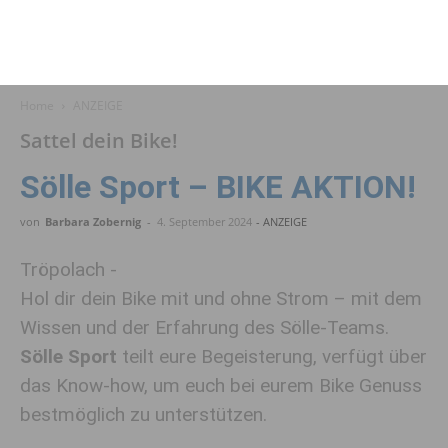
Home
ANZEIGE
Sattel dein Bike!
Sölle Sport – BIKE AKTION!
von
Barbara Zobernig
-
4. September 2024
- ANZEIGE
Tröpolach -
Hol dir dein Bike mit und ohne Strom – mit dem
Wissen und der Erfahrung des Sölle-Teams.
Sölle Sport
teilt eure Begeisterung, verfügt über
das Know-how, um euch bei eurem Bike Genuss
bestmöglich zu unterstützen.