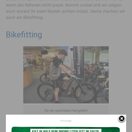
wenn der Rahmen nicht passt. Kommt vorbei und wir zeigen
euch worauf ihr beim Radeln achten müsst. Gerne machen wir
auch ein Bikefitting.
Bikefitting
Für ein optimales Fahrgefühl
Anzeige
Sölle Sport ist Teil des bikefitting.com-Händlernetzes und