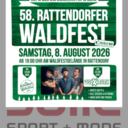
bietet damit einzigartig in der Region eine optimale
Anpassung jedes Fahrrades.
Ziel des Bikefitting-Prozesses ist die individuell effiziente
Einstellung des Bikes. Ein Freizeitradfahrer profitiert genauso
wie ein Hobby-Rennfahrer. Umfasst werden im Wesentlichen
die Ermittlung der richtigen Fahrradgröße und des passenden
Sattelmodels, die präzise Einstellung der Schuhplatten, der
Sattelhöhe und der Sitzposition sowie die Überprüfung der
Fahrposition, um Verbesserungspotenziale aufzuzeigen.