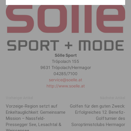
Sölle Sport
Tröpolach 155
9631 Tröpolach/Hermagor
04285/7100
service@soelle.at
http://www.soelle.at
Vorheriger Artikel
Nächster Artikel
Vorzeige-Region setzt auf
Golfen für den guten Zweck:
Enkeltauglichkeit: Gemeinsame
Erfolgreiches 12. Benefiz-
Mission – Nassfeld-
Golfturnier des
Pressegger See, Lesachtal &
Soroptimistclubs Hermagor
Weissensee