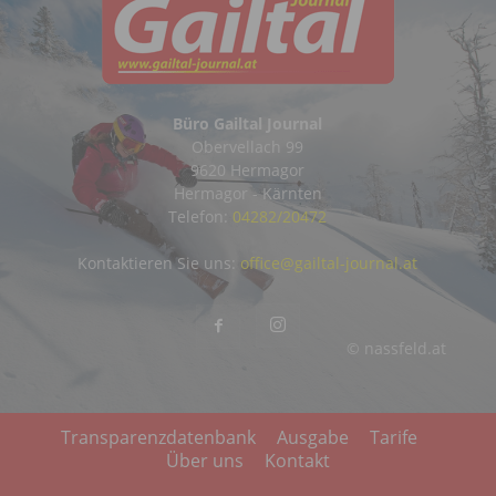
Büro Gailtal Journal
Obervellach 99
9620 Hermagor
Hermagor - Kärnten
Telefon:
04282/20472
Kontaktieren Sie uns:
office@gailtal-journal.at
© nassfeld.at
Transparenzdatenbank
Ausgabe
Tarife
Über uns
Kontakt