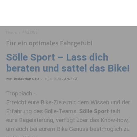
Home
ANZEIGE
Für ein optimales Fahrgefühl
Sölle Sport – Lass dich
beraten und sattel das Bike!
von
Redaktion GTO
-
3. Juli 2024
- ANZEIGE
Tröpolach -
Erreicht eure Bike-Ziele mit dem Wissen und der
Erfahrung des Sölle-Teams.
Sölle Sport
teilt
eure Begeisterung, verfügt über das Know-how,
um euch bei eurem Bike Genuss bestmöglich zu