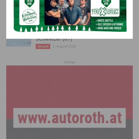
Feuerwehreinsatz in Möderndorf
5. August 2026
Aktuell
Großeinsatz in Arnoldstein:
Grenzüberschreitende Suchaktion nach
Schweizer (67)
5. August 2026
Aktuell
Anzeige