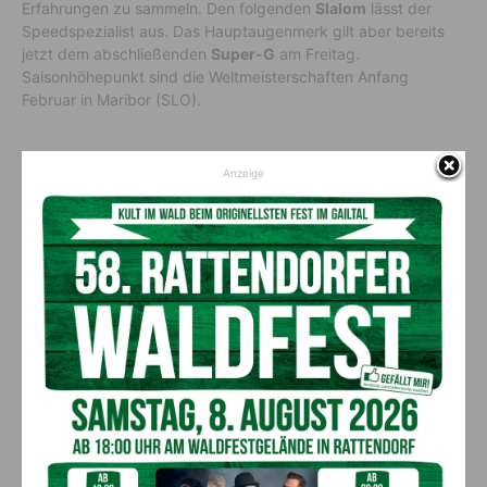
Erfahrungen zu sammeln. Den folgenden
Slalom
lässt der
Speedspezialist aus. Das Hauptaugenmerk gilt aber bereits
jetzt dem abschließenden
Super-G
am Freitag.
Saisonhöhepunkt sind die Weltmeisterschaften Anfang
Februar in Maribor (SLO).
Vorheriger Artikel
Nächster Artikel
Anzeige
500. Taschengeld-
50- jähriges Jubiläum der
Führerschein verliehen
Operation am offenen Herzen
AKTUELLES
Kirchtag in St. Lorenzen
6. August 2026
Aktuell
50 Liter Kraftstoff ausgetreten: