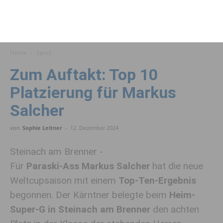
Home
Sport
Zum Auftakt: Top 10
Platzierung für Markus
Salcher
von
Sophie Leitner
-
12. Dezember 2024
Steinach am Brenner -
Für
Paraski-Ass Markus Salcher
hat die neue
Weltcupsaison mit einem
Top-Ten-Ergebnis
begonnen. Der Kärntner belegte beim
Heim-
Super-G in Steinach am Brenner
den achten