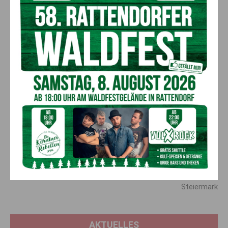
Weissensee Schifffahrt Müller GmbH
Naturpark Weissensee, Mösel 2
9714 Stockenboi
0660/65 80 667
info@schifffahrt-mueller.at
http://www.weissensee-schifffahrt.at
Vorheriger Artikel
Nächster Artikel
Volksschule Tröpolach setzt
Tsuchinshan-Atlas“: Kometen-
auf nachhaltige Wärme
Highlight über Kärnten und der
Steiermark
AKTUELLES