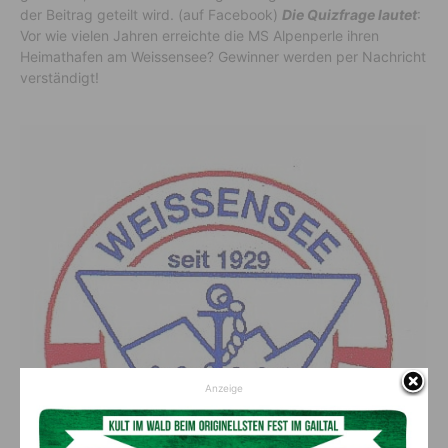
der Beitrag geteilt wird. (auf Facebook)
Die Quizfrage lautet
:
Vor wie vielen Jahren erreichte die MS Alpenperle ihren
Heimathafen am Weissensee? Gewinner werden per Nachricht
verständigt!
Anzeige