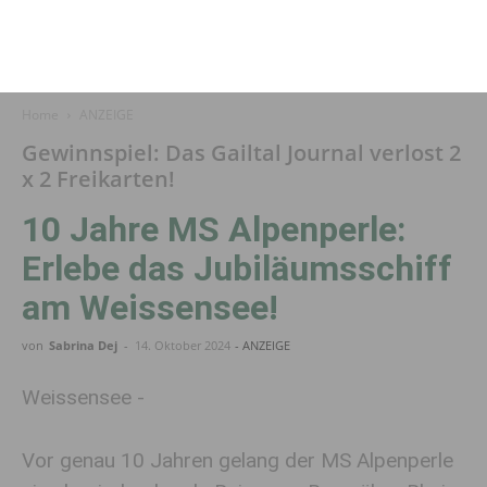
Home
ANZEIGE
Gewinnspiel: Das Gailtal Journal verlost 2
x 2 Freikarten!
10 Jahre MS Alpenperle:
Erlebe das Jubiläumsschiff
am Weissensee!
von
Sabrina Dej
-
14. Oktober 2024
- ANZEIGE
Weissensee -
Vor genau 10 Jahren gelang der MS Alpenperle