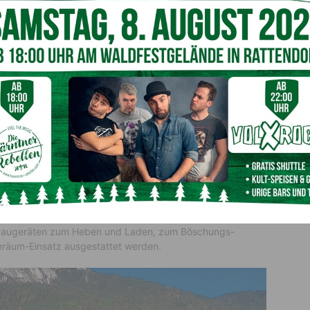
Zwischen-Böden in der neuen Halle bieten wertvolle zusätzliche
Nutzflächen
auch
Sabine und Manuel Webhofer
vom gleichnamigen
 durch
Sabine
absolvierten Konzessionsprüfung für
als zweites Standbein auch Spezial- und Sondertransporte
nd um die Uhr Abschleppdienste und Fahrzeug-
nderdienstleistungen jeder Art steht eine starke
 Eigengewicht und 250 PS Motorleistung im Einsatz. In
mit 15 Tonnen Nutzlast ideal für spezielle Holz-,
e, auch im unwegsamen Gelände. Darüberhinaus kann der
 Anbaugeräten zum Heben und Laden, zum Böschungs-
räum-Einsatz ausgestattet werden.