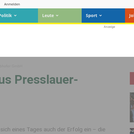
Anmelden
Politik
Leute
Sport
Jo
Anzeige
ebhofer GmbH
us Presslauer-
 sich eines Tages auch der Erfolg ein – die