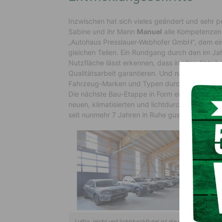
Inzwischen hat sich vieles geändert und sehr po
Sabine und ihr Mann
Manuel
alle Kompetenzen 
„Autohaus Presslauer-Webhofer GmbH“, dem einz
gleichen Teilen. Ein Rundgang durch den im J
Nutzfläche lässt erkennen, dass in allen Abtei
Qualitätsarbeit garantieren. Und nach wie vor 
Fahrzeug-Marken und Typen durchgeführt.
Die nächste Bau-Etappe in Form einer moderne
neuen, klimatisierten und lichtdurchfluteten
seit nunmehr 7 Jahren in Ruhe gustieren und in
Luftig, leicht und lichtdurchflutet ist die neue Lagerhalle 