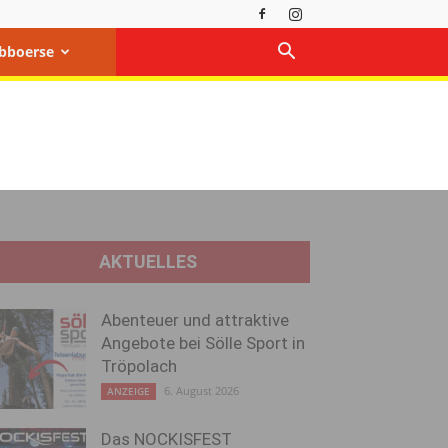
bboerse
AKTUELLES
Abenteuer und attraktive
Angebote bei Sölle Sport in
Tröpolach
6. August 2026
ANZEIGE
Das NOCKISFEST