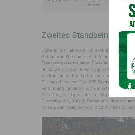
13×70 m
Zweites Standbein
Unternehmer mit Weitblick denken voraus. So 
Autohaus in Kötschach. Seit der im Jahre 2020
Transportgewerbe bietet Presslauer-Webhofer 
an, sowie als ÖAMTC-Vertragspartner auch ru
Rückholungen. Für die Spezialtransporte und So
Zugmaschine vom Typ JCB-Fastrac mit 8 Tonnen
Verbindung mit einem Schwerlast-Kipp-Anhänger 
Schotter-, Hackgut- oder Leichtgut-Transport
Spezialtraktor, je nach Bedarf, mit diversen
Mähen, zum Mulchen oder auch für den Schnee