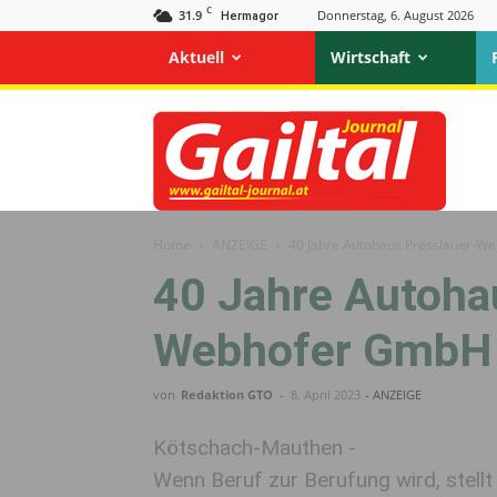
C
31.9
Donnerstag, 6. August 2026
Hermagor
Aktuell
Wirtschaft
Gailtal
Journal
Home
ANZEIGE
40 Jahre Autohaus Presslauer-W
40 Jahre Autoha
Webhofer GmbH
von
Redaktion GTO
-
8. April 2023
- ANZEIGE
Kötschach-Mauthen -
Wenn Beruf zur Berufung wird, stellt