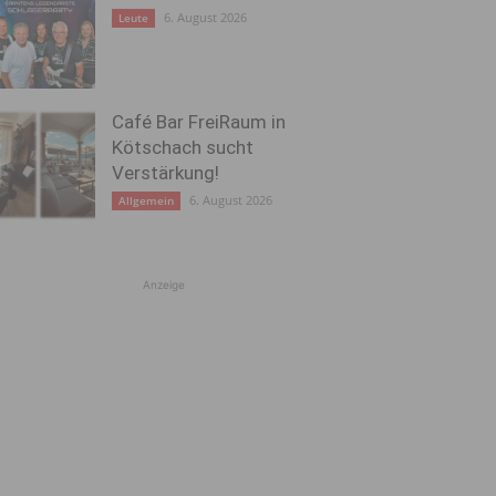
6. August 2026
Leute
Café Bar FreiRaum in
Kötschach sucht
Verstärkung!
6. August 2026
Allgemein
Anzeige