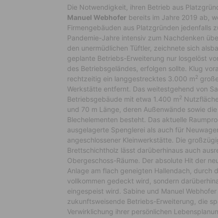
Die Notwendigkeit, ihren Betrieb aus Platzgrün
Manuel Webhofer
bereits im Jahre 2019 ab, w
Firmengebäuden aus Platzgründen jedenfalls zu
Pandemie-Jahre intensiv zum Nachdenken übe
den unermüdlichen Tüftler, zeichnete sich alsb
geplante Betriebs-Erweiterung nur losgelöst 
des Betriebsgeländes, erfolgen sollte. Klug v
2
rechtzeitig ein langgestrecktes 3.000 m
große
Werkstätte entfernt. Das weitestgehend von S
2
Betriebsgebäude mit etwa 1.400 m
Nutzfläche 
und 70 m Länge, deren Außenwände sowie die D
Blechelementen besteht. Das aktuelle Raumprog
ausgelagerte Spenglerei als auch für Neuwage
angeschlossener Kleinwerkstätte. Die großzügi
Brettschichtholz lässt darüberhinaus auch au
Obergeschoss-Räume. Der absolute Hit der neue
Anlage am flach geneigten Hallendach, durch d
vollkommen gedeckt wird, sondern darüberhinau
eingespeist wird. Sabine und Manuel Webhofer
zukunftsweisende Betriebs-Erweiterung, die spä
Verwirklichung ihrer persönlichen Lebensplanung