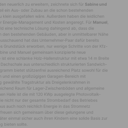
den neuerlich zu erweitern, zeichnete sich für
Sabine und
eil ein Aus- oder Zubau an die schon bestehenden
 klein ausgefallen wäre. Außerdem haben die leidlichen
r Energie-Management und Kosten angeregt. Für
Manuel
,
ald eine technische Lösung dahingend ab, dass die
von den bestehenden Gebäuden, aber in unmittelbarer Nähe
orausschauend hat das Unternehmer-Paar dafür bereits
s Grundstück erworben, nur wenige Schritte von der Kfz-
abine und Manuel gemeinsam konzipierte neue
ist eine schlanke Holz-Hallenstruktur mit etwa 14 m Breite
achschale aus unterschiedlich strukturierten Sandwich-
ramm bietet stützenfrei ausreichend Platz sowohl für die
n und einen großzügigen Garagen-Bereich mit
g gewählte Tragstruktur als Dreigelenkrahmen in
sreichend Raum für Lager-Zwischenböden und allgemeine
n Halle ist die mit 120 KWp ausgelegte Photovoltaik-
ie nicht nur der gesamte Strombedarf des Betriebes
s auch noch reichlich Energie in das Stromnetz
 freuen sich gemeinsam über diese gelungene und
ter einmal sicher auch ihren Kindern eine solide Basis zur
 bieten sollte.